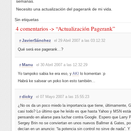
semanas.
Necesito una actualización del pagerank de mi vida.
Sin etiquetas
4 comentarios -> “Actualización Pagerank”
JavierSánchez
el 29 Abril 2007 a las 03:12:32
#
Qué será ese pagerank…?
Manu
el 30 Abril 2007 a las 12:32:29
#
Yo tampoko sabia ke era eso, y
AKI
lo komentan :p
Habrá ke salsear un poko kon esto también…
dicky
el 07 Mayo 2007 a las 15:55:23
#
¿No os da un poco miedo la importancia que tiene, últimamente, 
casi todo? Lo último que he leído es que hasta Yahoo y MSN está
pensando en aliarse para luchar contra Google. Espero que Larry 
Sergey Brin no se conviertan en unos nuevos Ballmer & Gates, po
decían en un anuncio: “la potencia sin control no sirve de nada”. Y