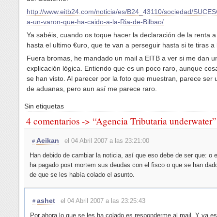
http://www.eitb24.com/noticia/es/B24_43110/sociedad/SUCE
a-un-varon-que-ha-caido-a-la-Ria-de-Bilbao/
Ya sabéis, cuando os toque hacer la declaración de la renta a
hasta el ultimo €uro, que te van a perseguir hasta si te tiras a l
Fuera bromas, he mandado un mail a EITB a ver si me dan u
explicación lógica. Entiendo que es un poco raro, aunque co
se han visto. Al parecer por la foto que muestran, parece ser
de aduanas, pero aun así me parece raro.
Sin etiquetas
4 comentarios -> “Agencia Tributaria underwater”
Aeikan
el 04 Abril 2007 a las 23:21:00
#
Han debido de cambiar la noticia, así que eso debe de ser que: o 
ha pagado post mortem sus deudas con el fisco o que se han dad
de que se les había colado el asunto.
ashet
el 04 Abril 2007 a las 23:25:43
#
Por ahora lo que se les ha colado es responderme al mail. Y ya es 