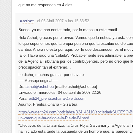
que no me responden en 4 dias.
ashet
el 05 Abril 2007 a las 15:33:52
#
Bueno, ya me han contestado, por lo menos a este email.
Hola Ashet, gracias por el aviso. Vemos que la noticia ya está corr
lo que suponemos que la propia persona que la escribió se dio cue
cambió. Ahora no está por aquí, por lo que desconocemos el motiv
fallo. Habrá sido una ‘colada’. Probablemente sea admirable la pr
de la Agencia Tributaria por los contribuyentes, pero no creo que l
preocupación tan al extremo…
Lo dicho, muchas gracias por el aviso.
—–Mensaje original—–
De:
ashet@ashet.eu
[mailto:ashet@ashet.eu]
Enviado el: miércoles, 04 de abril de 2007 22:26
Para:
eitb24_prentsaoharrak@eitb.com
Asunto: Prentsa Oharra - Gizartea
http://www.eitb24.com/noticia/es/B24_43110/sociedad/SUCESO-B
un-varon-que-ha-caido-a-la-Ria-de-Bilbao/
“Efectivos de la Ertzaintza, la Cruz Roja, Salvamar y la Agencia Tr
ha iniciado esta tarde la búsqueda de un hombre que, al parecer …