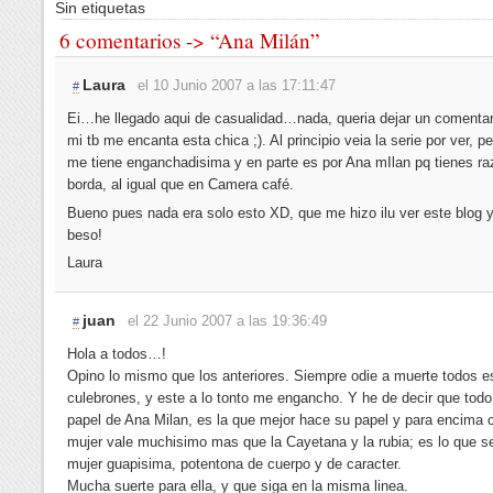
Sin etiquetas
6 comentarios -> “Ana Milán”
Laura
el 10 Junio 2007 a las 17:11:47
#
Ei…he llegado aqui de casualidad…nada, queria dejar un comentar
mi tb me encanta esta chica ;). Al principio veia la serie por ver, p
me tiene enganchadisima y en parte es por Ana mIlan pq tienes ra
borda, al igual que en Camera café.
Bueno pues nada era solo esto XD, que me hizo ilu ver este blog 
beso!
Laura
juan
el 22 Junio 2007 a las 19:36:49
#
Hola a todos…!
Opino lo mismo que los anteriores. Siempre odie a muerte todos es
culebrones, y este a lo tonto me engancho. Y he de decir que todo
papel de Ana Milan, es la que mejor hace su papel y para encima
mujer vale muchisimo mas que la Cayetana y la rubia; es lo que se
mujer guapisima, potentona de cuerpo y de caracter.
Mucha suerte para ella, y que siga en la misma linea.