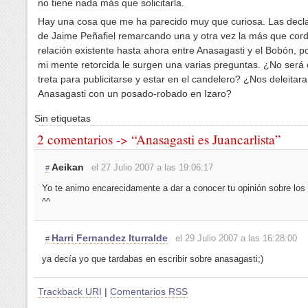
no tiene nada más que solicitarla.
Hay una cosa que me ha parecido muy que curiosa. Las decl
de Jaime Peñafiel remarcando una y otra vez la más que cord
relación existente hasta ahora entre Anasagasti y el Bobón, po
mi mente retorcida le surgen una varias preguntas. ¿No será
treta para publicitarse y estar en el candelero? ¿Nos deleitara
Anasagasti con un posado-robado en Izaro?
Sin etiquetas
2 comentarios -> “Anasagasti es Juancarlista”
Aeikan
el 27 Julio 2007 a las 19:06:17
#
Yo te animo encarecidamente a dar a conocer tu opinión sobre los
^^
Harri Fernandez Iturralde
el 29 Julio 2007 a las 16:28:00
#
ya decía yo que tardabas en escribir sobre anasagasti;)
Trackback URI
|
Comentarios RSS