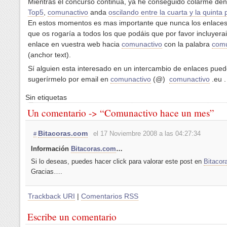
Mientras el concurso continua, ya he conseguido colarme den
Top5
,
comunactivo
anda
oscilando entre la cuarta y la quinta 
En estos momentos es mas importante que nunca los enlaces
que os rogaría a todos los que podáis que por favor incluyera
enlace en vuestra web hacia
comunactivo
con la palabra
comu
(anchor text).
Sí alguien esta interesado en un intercambio de enlaces pue
sugerírmelo por email en
comunactivo
(@)
comunactivo
.eu .
Sin etiquetas
Un comentario -> “Comunactivo hace un mes”
Bitacoras.com
el 17 Noviembre 2008 a las 04:27:34
#
Información
Bitacoras.com
…
Si lo deseas, puedes hacer click para valorar este post en
Bitacor
Gracias….
Trackback URI
|
Comentarios RSS
Escribe un comentario