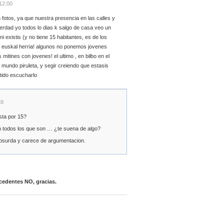
12:00
otos, ya que nuestra presencia en las calles y
verdad yo todos lo dias k salgo de casa veo un
i existis (y no tiene 15 habitantes, es de los
e euskal herria! algunos no ponemos jovenes
mitines con jovenes! el ultimo , en bilbo en el
mundo piruleta, y segir creiendo que estasis
tido escucharlo
59
sta por 15?
an todos los que son … ¿te suena de algo?
 absurda y carece de argumentacion.
cedentes NO, gracias.