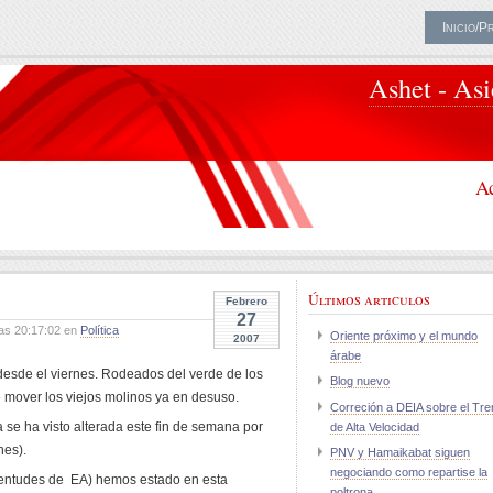
Inicio/P
Ashet - As
Ac
Últimos articulos
Febrero
27
as 20:17:02 en
Política
Oriente próximo y el mundo
2007
árabe
 desde el viernes. Rodeados del verde de los
Blog nuevo
 mover los viejos molinos ya en desuso.
Correción a DEIA sobre el Tre
 se ha visto alterada este fin de semana por
de Alta Velocidad
nes).
PNV y Hamaikabat siguen
negociando como repartise la
ventudes de EA) hemos estado en esta
poltrona