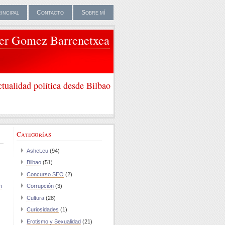
rincipal
Contacto
Sobre mí
ier Gomez Barrenetxea
tualidad política desde Bilbao
Categorías
Ashet.eu
(94)
Bilbao
(51)
Concurso SEO
(2)
n
Corrupción
(3)
Cultura
(28)
Curiosidades
(1)
Erotismo y Sexualidad
(21)