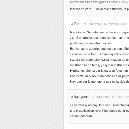
http://sobeit.files.wordpress.com/2007/0
Incluso en esta … en la que estamos un p
Tuki
el 01 Marzo 2007 a las 08:14:12
#
Izar Gorria: Se nota que no hacéis congre
¿Qué os creéis que necesitamos hacer fot
pa’demostrar nuestra fuerza?
Eso lo hacen aquellos que se sienten débil
espacios de la foto… Como aquellos parti
trasera del escenario, pa’dar imagen de 
mostrar eso en fotos, ya que nuestra pres
Herria nos ahorra dar la cara en fotos, en
Por cierto, muy aburrido debes estar pa’e
Hay que ver lo monótona que es la vida 
izar gorri
el 01 Marzo 2007 a las 10:
#
es verdad jk no hay 15 son 19 (cuentalos)
una organizacion juvenil no puede estar 
es una cuadrilla.