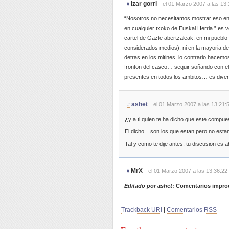
izar gorri
el 01 Marzo 2007 a las 13:
#
“Nosotros no necesitamos mostrar eso en f
en cualquier txoko de Euskal Herria ” es 
cartel de Gazte abertzaleak, en mi pueblo n
considerados medios), ni en la mayoria d
detras en los mitines, lo contrario hacemos 
fronton del casco… seguir soñando con el 
presentes en todos los ambitos… es diver
ashet
el 01 Marzo 2007 a las 13:21:
#
¿y a ti quien te ha dicho que este compue
El dicho .. son los que estan pero no est
Tal y como te dije antes, tu discusion es
MrX
el 01 Marzo 2007 a las 13:36:22
#
Editado por ashet
: Comentarios impro
Trackback URI
|
Comentarios RSS