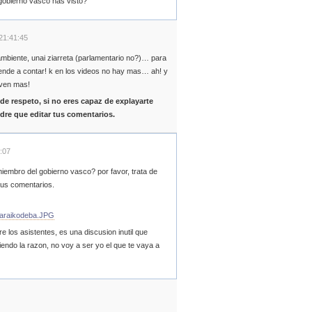
obierno vasco has visto?
 21:41:45
mbiente, unai ziarreta (parlamentario no?)… para
ende a contar! k en los videos no hay mas… ah! y
 ven mas!
de respeto, si no eres capaz de explayarte
re que editar tus comentarios.
7:07
embro del gobierno vasco? por favor, trata de
tus comentarios.
/Garaikodeba.JPG
e los asistentes, es una discusion inutil que
niendo la razon, no voy a ser yo el que te vaya a