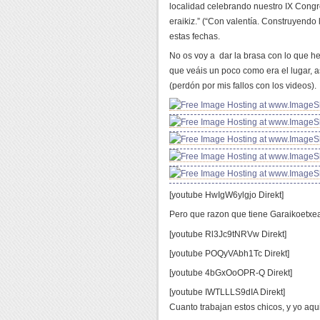
localidad celebrando nuestro IX Congre
eraikiz.” (“Con valentía. Construyendo 
estas fechas.
No os voy a dar la brasa con lo que h
que veáis un poco como era el lugar, 
(perdón por mis fallos con los videos).
[youtube HwIgW6ylgjo Direkt]
Pero que razon que tiene Garaikoetxe
[youtube Rl3Jc9tNRVw Direkt]
[youtube POQyVAbh1Tc Direkt]
[youtube 4bGxOoOPR-Q Direkt]
[youtube IWTLLLS9dIA Direkt]
Cuanto trabajan estos chicos, y yo aq