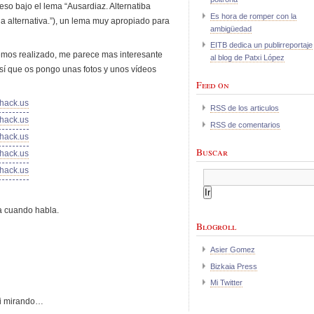
so bajo el lema “Ausardiaz. Alternatiba
Es hora de romper con la
la alternativa.”), un lema muy apropiado para
ambigüedad
EITB dedica un publirreportaje
emos realizado, me parece mas interesante
al blog de Patxi López
así que os pongo unas fotos y unos vídeos
Feed on
RSS de los articulos
RSS de comentarios
Buscar
a cuando habla.
Blogroll
Asier Gomez
Bizkaia Press
Mi Twitter
ui mirando…