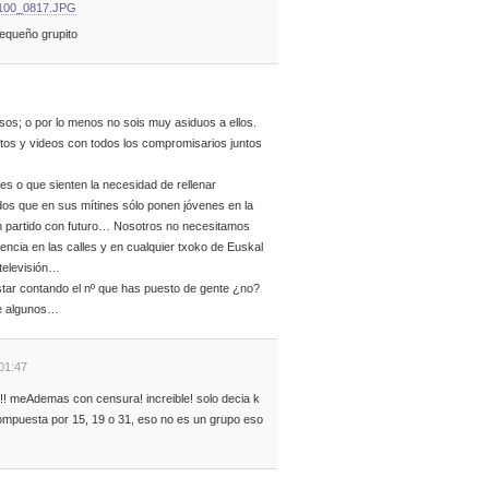
2/100_0817.JPG
equeño grupito
sos; o por lo menos no sois muy asiduos a ellos.
os y videos con todos los compromisarios juntos
es o que sienten la necesidad de rellenar
dos que en sus mítines sólo ponen jóvenes en la
un partido con futuro… Nosotros no necesitamos
encia en las calles y en cualquier txoko de Euskal
 televisión…
star contando el nº que has puesto de gente ¿no?
de algunos…
01:47
!! meAdemas con censura! increible! solo decia k
compuesta por 15, 19 o 31, eso no es un grupo eso