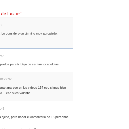
 de Lastur”
3
. Lo considero un término muy apropiado.
4:43
ados para ti. Deja de ser tan tocapelotas.
 10:27:32
ente aparece en los videos 15? eso si muy bien
co… eso si es valentia…
8:45
 ajena, para hacer el comentario de 15 personas