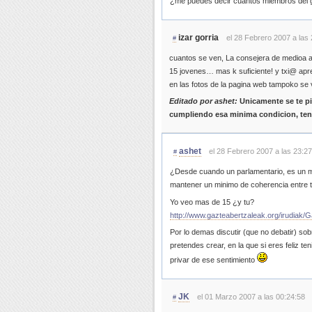
¿me puedes decir cuantos miembros del g
izar gorria
el 28 Febrero 2007 a las
#
cuantos se ven, La consejera de medioa a
15 jovenes… mas k suficiente! y txi@ apr
en las fotos de la pagina web tampoko se
Editado por ashet:
Unicamente se te pi
cumpliendo esa minima condicion, tend
ashet
el 28 Febrero 2007 a las 23:2
#
¿Desde cuando un parlamentario, es un mi
mantener un minimo de coherencia entre 
Yo veo mas de 15 ¿y tu?
http://www.gazteabertzaleak.org/irudiak
Por lo demas discutir (que no debatir) sobr
pretendes crear, en la que si eres feliz te
privar de ese sentimiento
JK
el 01 Marzo 2007 a las 00:24:58
#