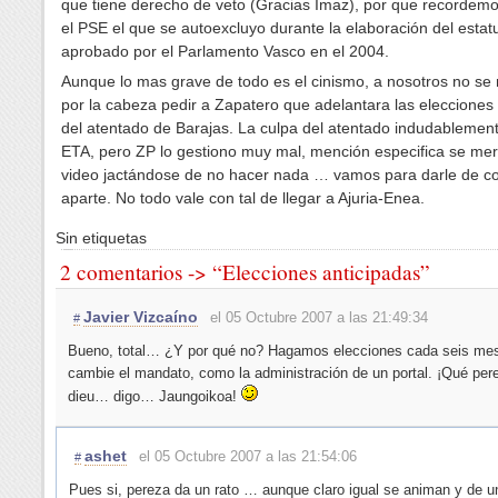
que tiene derecho de veto (Gracias Imaz), por que recordem
el PSE el que se autoexcluyo durante la elaboración del estat
aprobado por el Parlamento Vasco en el 2004.
Aunque lo mas grave de todo es el cinismo, a nosotros no se
por la cabeza pedir a Zapatero que adelantara las eleccione
del atentado de Barajas. La culpa del atentado indudablement
ETA, pero ZP lo gestiono muy mal, mención especifica se mer
video jactándose de no hacer nada … vamos para darle de c
aparte. No todo vale con tal de llegar a Ajuria-Enea.
Sin etiquetas
2 comentarios -> “Elecciones anticipadas”
Javier Vizcaíno
el 05 Octubre 2007 a las 21:49:34
#
Bueno, total… ¿Y por qué no? Hagamos elecciones cada seis mes
cambie el mandato, como la administración de un portal. ¡Qué pe
dieu… digo… Jaungoikoa!
ashet
el 05 Octubre 2007 a las 21:54:06
#
Pues si, pereza da un rato … aunque claro igual se animan y de u