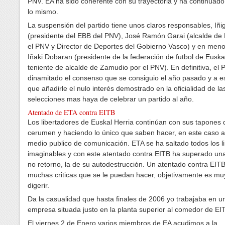
PNV. EA ha sido coherente con su trayectoria y ha continuad
lo mismo.
La suspensión del partido tiene unos claros responsables, Iñi
(presidente del EBB del PNV), José Ramón Garai (alcalde de
el PNV y Director de Deportes del Gobierno Vasco) y en men
Iñaki Dobaran (presidente de la federación de futbol de Euska
teniente de alcalde de Zamudio por el PNV). En definitiva, el
dinamitado el consenso que se consiguio el año pasado y a e
que añadirle el nulo interés demostrado en la oficialidad de la
selecciones mas haya de celebrar un partido al año.
Atentado de ETA contra EITB
Los libertadores de Euskal Herria continúan con sus tapones 
cerumen y haciendo lo único que saben hacer, en este caso a
medio publico de comunicación. ETA se ha saltado todos los l
imaginables y con este atentado contra EITB ha superado una
no retorno, la de su autodestrucción. Un atentado contra EIT
muchas criticas que se le puedan hacer, objetivamente es muy 
digerir.
Da la casualidad que hasta finales de 2006 yo trabajaba en u
empresa situada justo en la planta superior al comedor de EI
El viernes 2 de Enero varios miembros de EA acudimos a la