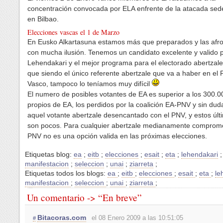
concentración convocada por ELA enfrente de la atacada sed
en Bilbao.
Elecciones vascas el 1 de Marzo
En Eusko Alkartasuna estamos más que preparados y las afr
con mucha ilusión. Tenemos un candidato excelente y valido 
Lehendakari y el mejor programa para el electorado abertzale
que siendo el único referente abertzale que va a haber en el
Vasco, tampoco lo teníamos muy difícil
El numero de posibles votantes de EA es superior a los 300.0
propios de EA, los perdidos por la coalición EA-PNV y sin dud
aquel votante abertzale desencantado con el PNV, y estos últ
son pocos. Para cualquier abertzale medianamente comprome
PNV no es una opción valida en las próximas elecciones.
Etiquetas blog:
ea
;
eitb
;
elecciones
;
esait
;
eta
;
lehendakari
;
manifestacion
;
seleccion
;
unai
;
ziarreta
;
Etiquetas todos los blogs:
ea
;
eitb
;
elecciones
;
esait
;
eta
;
le
manifestacion
;
seleccion
;
unai
;
ziarreta
;
Un comentario -> “En breve”
Bitacoras.com
el 08 Enero 2009 a las 10:51:05
#