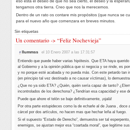
eso esta el deseo de que no sea cierto, el deseo y la espera
tengamos otra tierra. Creo que nos la merecemos.
Dentro de un rato os contare mis propósitos (que nunca se c
para el nuevo año que comenzara en breves minutos.
Sin etiquetas
Un comentario -> “Feliz Nochevieja”
llummss
el 10 Enero 2007 a las 17:31:57
#
Entiendo que puede haber varias hipótesis. Que ETA haya querido
al Gobierno y a la opinión pública que si negocia y se rinde, es po
y no porque esté acabada y no pueda más. Con este petardo tan 
(en principio tal vez destinado a no causar víctimas), lo demuestra
¿Que no ya sido ETA? ¿Quién, quién sería capaz de tanto? ¿Ele
incontrolados de los derechona? ¿Tendrían esa capacidad y ese d
Puede que ahore el telón se baje definitivamente, ¡ojalá!
Por otra parte estupideces como la de echarle al de Juana , doce 
cárcel por dos artículos, no hacen mas que hechar leña al fuego.
Si el supuesto “Estado de Derecho”, demuestra ser tal esperpento
enemigos, se ajustan mejor esa “coartada moral”, que legitime sus