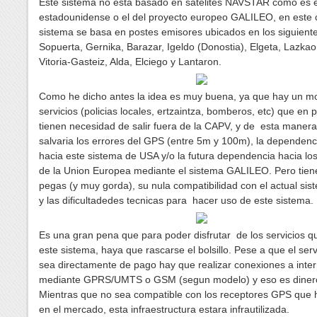
Este sistema no esta basado en satelites NAVSTAR como es e
estadounidense o el del proyecto europeo GALILEO, en este 
sistema se basa en postes emisores ubicados en los siguient
Sopuerta, Gernika, Barazar, Igeldo (Donostia), Elgeta, Lazkao
Vitoria-Gasteiz, Alda, Elciego y Lantaron.
Como he dicho antes la idea es muy buena, ya que hay un m
servicios (policias locales, ertzaintza, bomberos, etc) que en p
tienen necesidad de salir fuera de la CAPV, y de esta manera
salvaria los errores del GPS (entre 5m y 100m), la dependenc
hacia este sistema de USA y/o la futura dependencia hacia lo
de la Union Europea mediante el sistema GALILEO. Pero tien
pegas (y muy gorda), su nula compatibilidad con el actual si
y las dificultadedes tecnicas para hacer uso de este sistema.
Es una gran pena que para poder disfrutar de los servicios q
este sistema, haya que rascarse el bolsillo. Pese a que el serv
sea directamente de pago hay que realizar conexiones a inter
mediante GPRS/UMTS o GSM (segun modelo) y eso es diner
Mientras que no sea compatible con los receptores GPS que 
en el mercado, esta infraestructura estara infrautilizada.