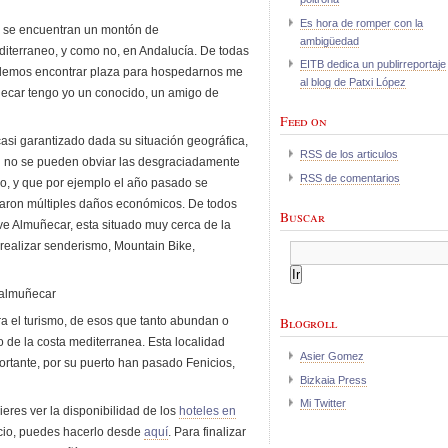
Es hora de romper con la
a se encuentran un montón de
ambigüedad
editerraneo, y como no, en Andalucía. De todas
EITB dedica un publirreportaje
odemos encontrar plaza para hospedarnos me
al blog de Patxi López
ecar tengo yo un conocido, un amigo de
Feed on
asi garantizado dada su situación geográfica,
RSS de los articulos
en no se pueden obviar las desgraciadamente
RSS de comentarios
do, y que por ejemplo el año pasado se
saron múltiples daños económicos. De todos
Buscar
ve Almuñecar, esta situado muy cerca de la
realizar senderismo, Mountain Bike,
a el turismo, de esos que tanto abundan o
Blogroll
o de la costa mediterranea. Esta localidad
Asier Gomez
portante, por su puerto han pasado Fenicios,
Bizkaia Press
Mi Twitter
ieres ver la disponibilidad de los
hoteles en
recio, puedes hacerlo desde
aquí
. Para finalizar