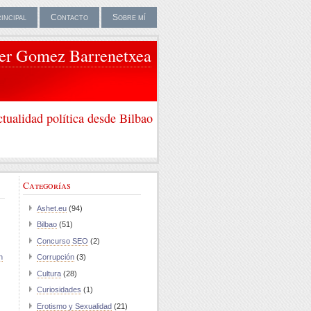
rincipal
Contacto
Sobre mí
ier Gomez Barrenetxea
tualidad política desde Bilbao
Categorías
Ashet.eu
(94)
Bilbao
(51)
Concurso SEO
(2)
n
Corrupción
(3)
Cultura
(28)
Curiosidades
(1)
Erotismo y Sexualidad
(21)