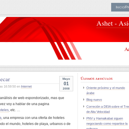
Inicio/P
Ashet - As
Ac
ñecar
Últimos articulos
Mayo
01
as 16:59:50 en
Internet
Oriente próximo y el mundo
2008
árabe
 análisis de web espondorizado, mas que
Blog nuevo
 vez voy a hablar de una pagina
Correción a DEIA sobre el Tre
oteles
, etc. …
de Alta Velocidad
a
, una empresa con una oferta de hoteles
PNV y Hamaikabat siguen
todo el mundo, hoteles de playa, urbanos o de
negociando como repartise la
poltrona