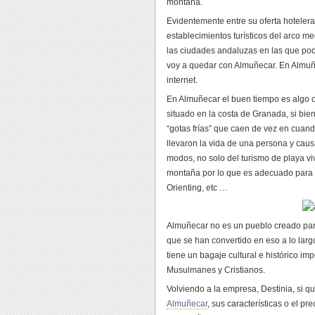
montaña.
Evidentemente entre su oferta hoteler
establecimientos turísticos del arco m
las ciudades andaluzas en las que p
voy a quedar con Almuñecar. En Almuñ
internet.
En Almuñecar el buen tiempo es algo c
situado en la costa de Granada, si bi
“gotas frías” que caen de vez en cuan
llevaron la vida de una persona y cau
modos, no solo del turismo de playa vi
montaña por lo que es adecuado para 
Orienting, etc …
Almuñecar no es un pueblo creado par
que se han convertido en eso a lo larg
tiene un bagaje cultural e histórico im
Musulmanes y Cristianos.
Volviendo a la empresa, Destinia, si qu
Almuñecar
, sus características o el p