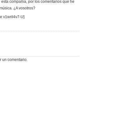
de esta compañía, por los comentarios que he
a música. ¿A vosotros?
e v1wril4v7-U]
r un comentario.