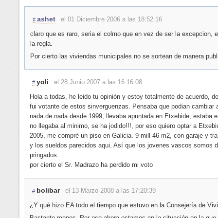
ashet
el 01 Diciembre 2006 a las 18:52:16
#
claro que es raro, seria el colmo que en vez de ser la excepcion, e
la regla.
Por cierto las viviendas municipales no se sortean de manera publ
yoli
el 28 Junio 2007 a las 16:16:08
#
Hola a todas, he leido tu opinión y estoy totalmente de acuerdo, d
fui votante de estos sinverguenzas. Pensaba que podian cambiar a
nada de nada desde 1999, llevaba apuntada en Etxebide, estaba e
no llegaba al minimo, se ha jodido!!!, por eso quiero optar a Etxebi
2005, me compré un piso en Galicia. 9 mill 46 m2, con garaje y tra
y los sueldos parecidos aqui. Así que los jovenes vascos somos 
pringados.
por cierto el Sr. Madrazo ha perdido mi voto
bolibar
el 13 Marzo 2008 a las 17:20:39
#
¿Y qué hizo EA todo el tiempo que estuvo en la Consejería de Viv
Bastante menos. Por eso ahora estamos en la situación en la que