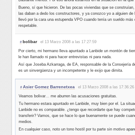
Bueno, sí que hicieron. De las pocas viviendas que se construían,
las daban a dedo los constructores, y ya conozco yo a alguien de
llevó por la cara una estupenda VPO cuando tenía un sueldo más
respetable.
bolibar
el 13 Marzo 2008 a las 17:27:59
#
Por cierto, mi hermano lleva apuntado a Lanbide un montón de tie
le han llamado ni para hacer entrevistas ni para nada.
Así que Joseba Azkarraga, de EA, responsable de la Consejería d
es un sinvergüenza y un incompetente y le exijo que dimita.
Asier Gomez Barrenetxea
el 13 Marzo 2008 a las 17:36:26
#
Veamos bolivar… me aburren las acusaciones gratuitas.
Tu hermano estara apuntado en Lanbide, muy bien por el. La situa
Lanbide no es comparable. ¿tengo que recordarte que hay compet
transferir? Vamos, que se hace lo que buenamente se puede cuan
medios.
En cualquier caso, noto un tono hostil por tu parte sin motivo apar