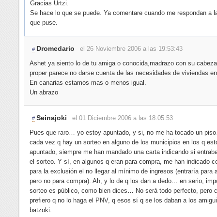
Gracias Urtzi.
Se hace lo que se puede. Ya comentare cuando me respondan a l
que puse.
Dromedario
el 26 Noviembre 2006 a las 19:53:43
#
Ashet ya siento lo de tu amiga o conocida,madrazo con su cabeza
proper parece no darse cuenta de las necesidades de viviendas en
En canarias estamos mas o menos igual.
Un abrazo
Seinajoki
el 01 Diciembre 2006 a las 18:05:53
#
Pues que raro… yo estoy apuntado, y si, no me ha tocado un pis
cada vez q hay un sorteo en alguno de los municipios en los q est
apuntado, siempre me han mandado una carta indicando si entraba
el sorteo. Y sí, en algunos q eran para compra, me han indicado 
para la exclusión el no llegar al mínimo de ingresos (entraría para a
pero no para compra). Ah, y lo de q los dan a dedo… en serio, impo
sorteo es público, como bien dices… No será todo perfecto, pero c
prefiero q no lo haga el PNV, q esos sí q se los daban a los amigui
batzoki.