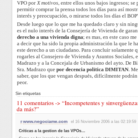
VPO por
X motivos
, entre ellos unos bajos ingresos; se
permitir comprar la prensa todos los días para así mostr
interés y preocupación, o mirarse todos los días el BOP
Desde luego que lo que me ha quedado claro y sin nin
es el nulo interés de la Consejería de Vivienda de garant
derecho a una vivienda digna
; es mas, en este caso me
a decir que ha sido la propia administración la que le 
este derecho a un ciudadano.
Para concluir solamente q
rogarles al Consejero de Vivienda y Asuntos Sociales, el
Madrazo y a la Concejala de Urbanismo del ayto. De Bi
Sra. Madrazo que
por decencia política DIMITAN
. Me
saber, que los que vengan después, difícilmente podrán
peor.
Sin etiquetas
11 comentarios -> “Incompetentes y sinvergüenza
da más?”
www.negociame.com
el 16 Noviembre 2006 a las 02:19:59
#
Criticas a la gestion de las VPOs…