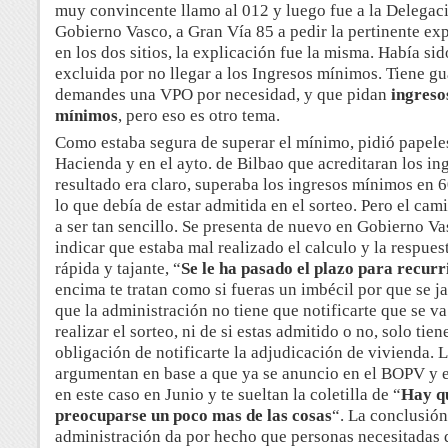
muy convincente llamo al 012 y luego fue a la Delegac
Gobierno Vasco, a Gran Vía 85 a pedir la pertinente exp
en los dos sitios, la explicación fue la misma. Había sid
excluida por no llegar a los Ingresos mínimos. Tiene g
demandes una VPO por necesidad, y que pidan
ingreso
mínimos
, pero eso es otro tema.
Como estaba segura de superar el mínimo, pidió papele
Hacienda y en el ayto. de Bilbao que acreditaran los ing
resultado era claro, superaba los ingresos mínimos en 
lo que debía de estar admitida en el sorteo.
Pero el cam
a ser tan sencillo. Se presenta de nuevo en Gobierno Va
indicar que estaba mal realizado el calculo y la respues
rápida y tajante, “
Se le ha pasado el plazo para recurr
encima te tratan como si fueras un imbécil por que se j
que la administración no tiene que notificarte que se va
realizar el sorteo, ni de si estas admitido o no, solo tien
obligación de notificarte la adjudicación de vivienda. 
argumentan en base a que ya se anuncio en el BOPV y 
en este caso en Junio y te sueltan la coletilla de “
Hay q
preocuparse un poco mas de las cosas
“. La conclusión
administración da por hecho que personas necesitadas 