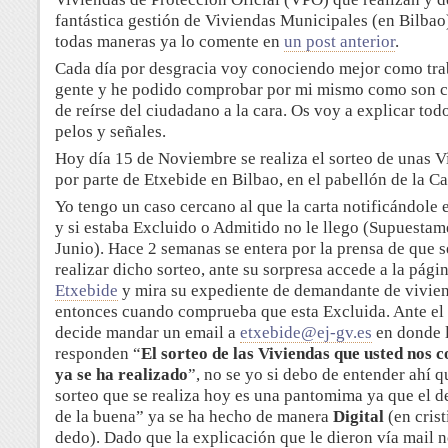
fantástica gestión de Viviendas Municipales (en Bilbao)
todas maneras ya lo comente en
un post anterior
.
Cada día por desgracia voy conociendo mejor como tra
gente y he podido comprobar por mi mismo como son 
de reírse del ciudadano a la cara. Os voy a explicar tod
pelos y señales.
Hoy día 15 de Noviembre se realiza el sorteo de unas V
por parte de Etxebide en Bilbao, en el pabellón de la Cas
Yo tengo un caso cercano al que la carta notificándole e
y si estaba Excluido o Admitido no le llego (Supuestam
Junio). Hace 2 semanas se entera por la prensa de que s
realizar dicho sorteo, ante su sorpresa accede a la pág
Etxebide
y mira su expediente de demandante de vivien
entonces cuando comprueba que esta Excluida. Ante e
decide mandar un email a
etxebide@ej-gv.es
en donde 
responden “
El sorteo de las Viviendas que usted nos 
ya se ha realizado
”, no se yo si debo de entender ahí q
sorteo que se realiza hoy es una pantomima ya que el d
de la buena” ya se ha hecho de manera
Digital
(en crist
dedo).
Dado que la explicación que le dieron vía mail n