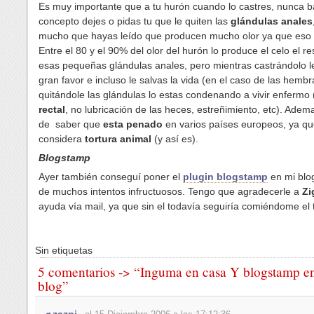
Es muy importante que a tu hurón cuando lo castres, nunca b
concepto dejes o pidas tu que le quiten las
glándulas anales
mucho que hayas leído que producen mucho olor ya que eso e
Entre el 80 y el 90% del olor del hurón lo produce el celo el r
esas pequeñas glándulas anales, pero mientras castrándolo l
gran favor e incluso le salvas la vida (en el caso de las hembr
quitándole las glándulas lo estas condenando a vivir enfermo 
rectal
, no lubricación de las heces, estreñimiento, etc). Ade
de saber que
esta penado
en varios países europeos, ya qu
considera
tortura animal
(y así es).
Blogstamp
Ayer también conseguí poner el
plugin blogstamp
en mi blo
de muchos intentos infructuosos. Tengo que agradecerle a
Zi
ayuda vía mail, ya que sin el todavía seguiría comiéndome el 
Sin etiquetas
5 comentarios -> “Inguma en casa Y blogstamp en
blog”
zazpi