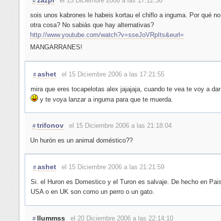
el 15 Diciembre 2006 a las 17:12:36
#
sois unos kabrones le habeis kortau el chiflo a inguma. Por qué no 
otra cosa? No sabiás que hay alternativas?
http://www.youtube.com/watch?v=sseJoVRpIts&eurl=
MANGARRANES!
ashet
el 15 Diciembre 2006 a las 17:21:55
#
mira que eres tocapelotas alex jajajaja, cuando te vea te voy a dar
y te voya lanzar a inguma para que te muerda.
trifonov
el 15 Diciembre 2006 a las 21:18:04
#
Un hurón es un animal doméstico??
ashet
el 15 Diciembre 2006 a las 21:21:59
#
Si. el Huron es Domestico y el Turon es salvaje. De hecho en Pa
USA o en UK son como un perro o un gato.
llummss
el 20 Diciembre 2006 a las 22:14:10
#