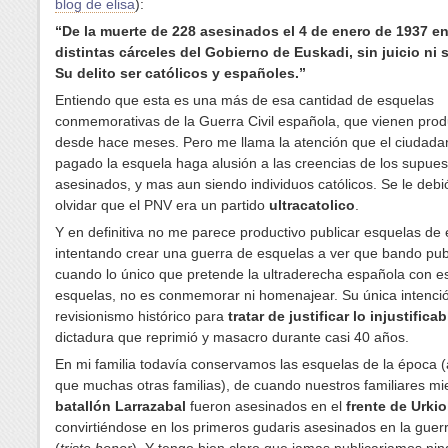
blog de elisa
):
“De la muerte de 228 asesinados el 4 de enero de 1937 en
distintas cárceles del Gobierno de Euskadi, sin juicio ni 
Su delito ser católicos y españoles.”
Entiendo que esta es una más de esa cantidad de esquelas
conmemorativas de la Guerra Civil española, que vienen pro
desde hace meses. Pero me llama la atención que el ciudad
pagado la esquela haga alusión a las creencias de los supue
asesinados, y mas aun siendo individuos católicos. Se le debi
olvidar que el PNV era un partido
ultracatolico
.
Y en definitiva no me parece productivo publicar esquelas de
intentando crear una guerra de esquelas a ver que bando pub
cuando lo único que pretende la ultraderecha española con e
esquelas, no es conmemorar ni homenajear. Su única intenció
revisionismo histórico para
tratar de justificar lo injustificab
dictadura que reprimió y masacro durante casi 40 años.
En mi familia todavía conservamos las esquelas de la época (a
que muchas otras familias), de cuando nuestros familiares m
batallón Larrazabal
fueron asesinados en el
frente de Urkio
convirtiéndose en los primeros gudaris asesinados en la guerra