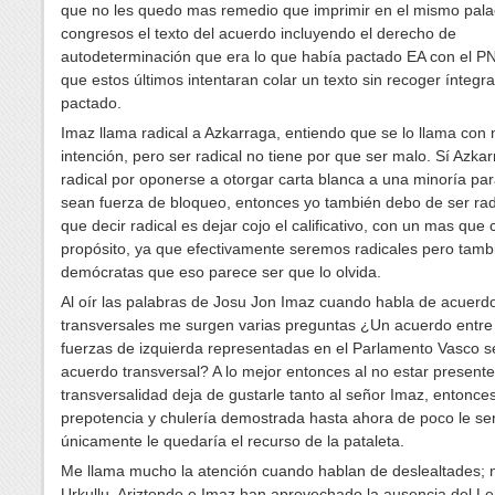
que no les quedo mas remedio que imprimir en el mismo pala
congresos el texto del acuerdo incluyendo el derecho de
autodeterminación que era lo que había pactado EA con el P
que estos últimos intentaran colar un texto sin recoger íntegr
pactado.
Imaz llama radical a Azkarraga, entiendo que se lo llama con
intención, pero ser radical no tiene por que ser malo. Sí Azka
radical por oponerse a otorgar carta blanca a una minoría pa
sean fuerza de bloqueo, entonces yo también debo de ser radi
que decir radical es dejar cojo el calificativo, con un mas que 
propósito, ya que efectivamente seremos radicales pero tamb
demócratas que eso parece ser que lo olvida.
Al oír las palabras de Josu Jon Imaz cuando habla de acuerd
transversales me surgen varias preguntas ¿Un acuerdo entre 
fuerzas de izquierda representadas en el Parlamento Vasco s
acuerdo transversal? A lo mejor entonces al no estar presente
transversalidad deja de gustarle tanto al señor Imaz, entonces
prepotencia y chulería demostrada hasta ahora de poco le ser
únicamente le quedaría el recurso de la pataleta.
Me llama mucho la atención cuando hablan de deslealtades; 
Urkullu, Ariztondo e Imaz han aprovechado la ausencia del L