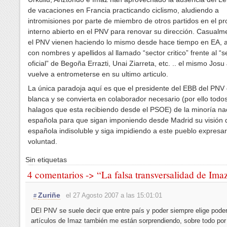
de vacaciones en Francia practicando ciclismo, aludiendo a
intromisiones por parte de miembro de otros partidos en el p
interno abierto en el PNV para renovar su dirección. Casual
el PNV vienen haciendo lo mismo desde hace tiempo en EA,
con nombres y apellidos al llamado “sector critico” frente al “s
oficial” de Begoña Errazti, Unai Ziarreta, etc. .. el mismo Jos
vuelve a entrometerse en su ultimo articulo.
La única paradoja aquí es que el presidente del EBB del PNV 
blanca y se convierta en colaborador necesario (por ello todos
halagos que esta recibiendo desde el PSOE) de la minoría nac
española para que sigan imponiendo desde Madrid su visión 
española indisoluble y siga impidiendo a este pueblo expresar
voluntad.
Sin etiquetas
4 comentarios -> “La falsa transversalidad de Ima
Zuriñe
el 27 Agosto 2007 a las 15:01:01
#
DEl PNV se suele decir que entre país y poder siempre elige poder
artículos de Imaz también me están sorprendiendo, sobre todo por