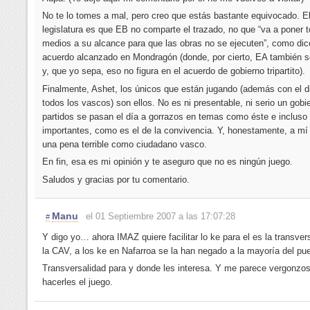
No te lo tomes a mal, pero creo que estás bastante equivocado. E
legislatura es que EB no comparte el trazado, no que “va a poner 
medios a su alcance para que las obras no se ejecuten”, como dic
acuerdo alcanzado en Mondragón (donde, por cierto, EA también 
y, que yo sepa, eso no figura en el acuerdo de gobierno tripartito).
Finalmente, Ashet, los únicos que están jugando (además con el d
todos los vascos) son ellos. No es ni presentable, ni serio un gob
partidos se pasan el día a gorrazos en temas como éste e inclus
importantes, como es el de la convivencia. Y, honestamente, a m
una pena terrible como ciudadano vasco.
En fin, esa es mi opinión y te aseguro que no es ningún juego.
Saludos y gracias por tu comentario.
Manu
el 01 Septiembre 2007 a las 17:07:28
#
Y digo yo… ahora IMAZ quiere facilitar lo ke para el es la transver
la CAV, a los ke en Nafarroa se la han negado a la mayoría del pu
Transversalidad para y donde les interesa. Y me parece vergonzo
hacerles el juego.