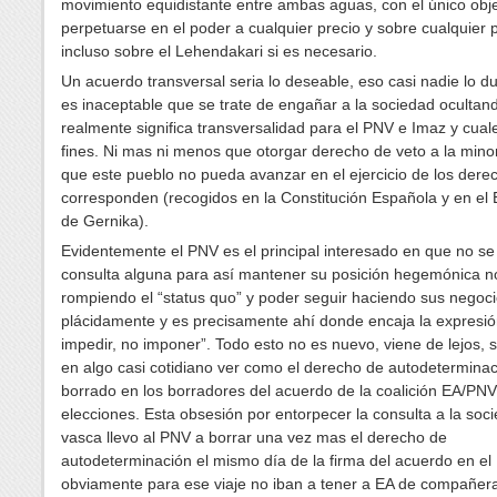
movimiento equidistante entre ambas aguas, con el único obje
perpetuarse en el poder a cualquier precio y sobre cualquier 
incluso sobre el Lehendakari si es necesario.
Un acuerdo transversal seria lo deseable, eso casi nadie lo d
es inaceptable que se trate de engañar a la sociedad ocultan
realmente significa transversalidad para el PNV e Imaz y cual
fines. Ni mas ni menos que otorgar derecho de veto a la mino
que este pueblo no pueda avanzar en el ejercicio de los dere
corresponden (recogidos en la Constitución Española y en el 
de Gernika).
Evidentemente el PNV es el principal interesado en que no se
consulta alguna para así mantener su posición hegemónica n
rompiendo el “status quo” y poder seguir haciendo sus negoc
plácidamente y es precisamente ahí donde encaja la expresió
impedir, no imponer”. Todo esto no es nuevo, viene de lejos, s
en algo casi cotidiano ver como el derecho de autodeterminac
borrado en los borradores del acuerdo de la coalición EA/PNV
elecciones. Esta obsesión por entorpecer la consulta a la soc
vasca llevo al PNV a borrar una vez mas el derecho de
autodeterminación el mismo día de la firma del acuerdo en el 
obviamente para ese viaje no iban a tener a EA de compañera