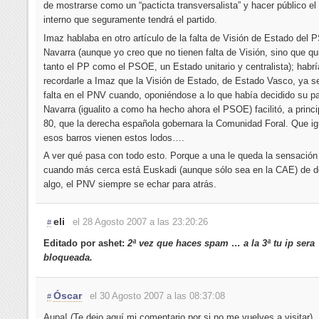
de mostrarse como un “pacticta transversalista” y hacer público el
interno que seguramente tendrá el partido.
Imaz hablaba en otro artículo de la falta de Visión de Estado del
Navarra (aunque yo creo que no tienen falta de Visión, sino que qu
tanto el PP como el PSOE, un Estado unitario y centralista); habr
recordarle a Imaz que la Visión de Estado, de Estado Vasco, ya s
falta en el PNV cuando, oponiéndose a lo que había decidido su pa
Navarra (igualito a como ha hecho ahora el PSOE) facilitó, a princi
80, que la derecha española gobernara la Comunidad Foral. Que ig
esos barros vienen estos lodos….
A ver qué pasa con todo esto. Porque a una le queda la sensación
cuando más cerca está Euskadi (aunque sólo sea en la CAE) de de
algo, el PNV siempre se echar para atrás.
eli
el 28 Agosto 2007 a las 23:20:26
#
Editado por ashet:
2ª vez que haces spam … a la 3ª tu ip sera
bloqueada.
Óscar
el 30 Agosto 2007 a las 08:37:08
#
Aupa! (Te dejo aquí mi comentario por si no me vuelves a visitar)