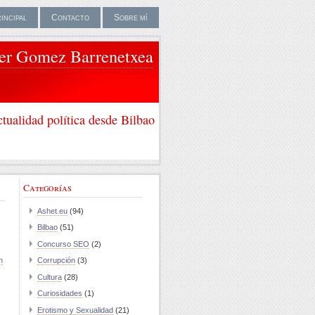
rincipal
Contacto
Sobre mí
ier Gomez Barrenetxea
tualidad política desde Bilbao
Categorías
Ashet.eu
(94)
Bilbao
(51)
Concurso SEO
(2)
n
Corrupción
(3)
Cultura
(28)
Curiosidades
(1)
Erotismo y Sexualidad
(21)