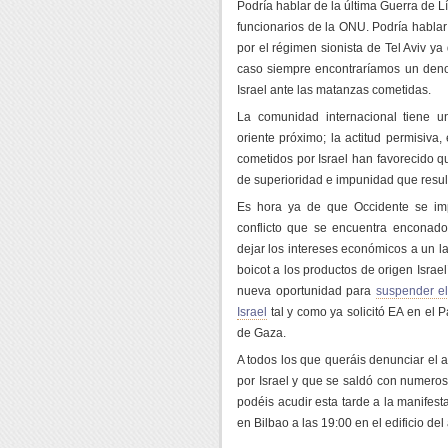
Podría hablar de la última Guerra de Lí
funcionarios de la ONU. Podría hablar
por el régimen sionista de Tel Aviv ya
caso siempre encontraríamos un den
Israel ante las matanzas cometidas.
La comunidad internacional tiene un
oriente próximo; la actitud permisiva
cometidos por Israel han favorecido q
de superioridad e impunidad que result
Es hora ya de que Occidente se im
conflicto que se encuentra enconad
dejar los intereses económicos a un la
boicot a los productos de origen Israe
nueva oportunidad para
suspender e
Israel
tal y como ya solicitó EA en el 
de Gaza.
A todos los que queráis denunciar el a
por Israel y que se saldó con numeros
podéis acudir esta tarde a la manife
en Bilbao a las 19:00 en el edificio de