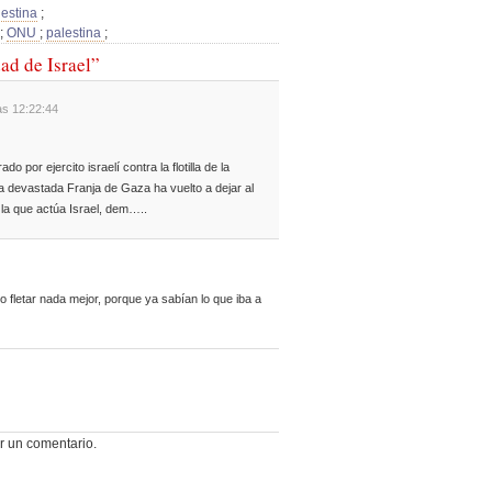
lestina
;
;
ONU
;
palestina
;
ad de Israel”
as 12:22:44
do por ejercito israelí contra la flotilla de la
la devastada Franja de Gaza ha vuelto a dejar al
 la que actúa Israel, dem…..
 fletar nada mejor, porque ya sabían lo que iba a
r un comentario.