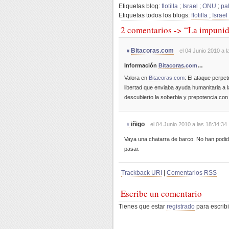
Etiquetas blog:
flotilla
;
Israel
;
ONU
;
pa
Etiquetas todos los blogs:
flotilla
;
Israel
2 comentarios -> “La impunid
Bitacoras.com
el 04 Junio 2010 a l
#
Información
Bitacoras.com
…
Valora en
Bitacoras.com
: El ataque perpetra
libertad que enviaba ayuda humanitaria a 
descubierto la soberbia y prepotencia con
iñigo
el 04 Junio 2010 a las 18:34:34
#
Vaya una chatarra de barco. No han podido
pasar.
Trackback URI
|
Comentarios RSS
Escribe un comentario
Tienes que estar
registrado
para escribi