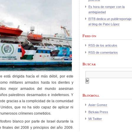
Es hora de romper con la
ambigüedad
EITB dedica un publirreportaje
al blog de Patxi López
Feed on
RSS de los articulos
RSS de comentarios
Buscar
e está dirigida hacía el más débil, por este
omo militares armados hasta los dientes y
citos mejor armados del mundo asesinan
Blogroll
iños palestinos desarmados e indefensos. Y
ede gracias a la complicidad de la comunidad
Asier Gomez
 Unidos, que no ha sido capaz de aplicar ni
Bizkaia Press
s numerosos crímenes cometidos.
Mi Twitter
osforo blanco por parte de Israel durante la
 finales del 2008 y principios del año 2009.