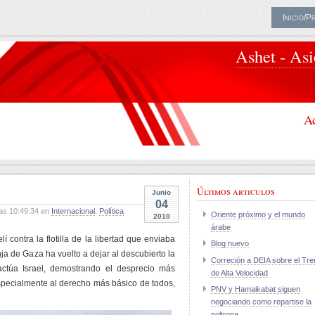
Inicio/P
Ashet - As
Ac
Últimos articulos
Junio
04
as 10:49:34 en
Internacional
,
Política
Oriente próximo y el mundo
2010
árabe
lí contra la flotilla de la libertad que enviaba
Blog nuevo
a de Gaza ha vuelto a dejar al descubierto la
Correción a DEIA sobre el Tre
actúa Israel, demostrando el desprecio más
de Alta Velocidad
pecialmente al derecho más básico de todos,
PNV y Hamaikabat siguen
negociando como repartise la
poltrona