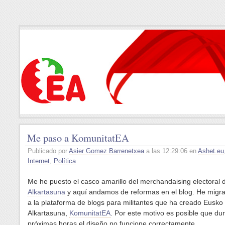
Me paso a KomunitatEA
Publicado por
Asier Gomez Barrenetxea
a las 12:29:06 en
Ashet.eu
Internet
,
Política
Me he puesto el casco amarillo del merchandaising electoral
Alkartasuna
y aquí andamos de reformas en el blog. He migra
a la plataforma de blogs para militantes que ha creado Eusko
Alkartasuna,
KomunitatEA
. Por este motivo es posible que dur
próximas horas el diseño no funcione correctamente.