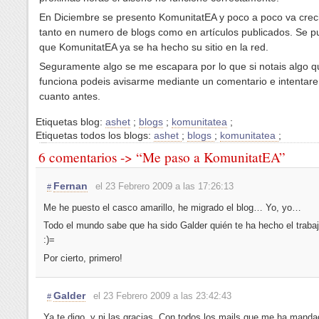
En Diciembre se presento KomunitatEA y poco a poco va cre
tanto en numero de blogs como en artículos publicados. Se p
que KomunitatEA ya se ha hecho su sitio en la red.
Seguramente algo se me escapara por lo que si notais algo q
funciona podeis avisarme mediante un comentario e intentare 
cuanto antes.
Etiquetas blog:
ashet
;
blogs
;
komunitatea
;
Etiquetas todos los blogs:
ashet
;
blogs
;
komunitatea
;
6 comentarios -> “Me paso a KomunitatEA”
Fernan
el 23 Febrero 2009 a las 17:26:13
#
Me he puesto el casco amarillo, he migrado el blog… Yo, yo…
Todo el mundo sabe que ha sido Galder quién te ha hecho el traba
:)=
Por cierto, primero!
Galder
el 23 Febrero 2009 a las 23:42:43
#
Ya te digo, y ni las gracias. Con todos los mails que me ha man