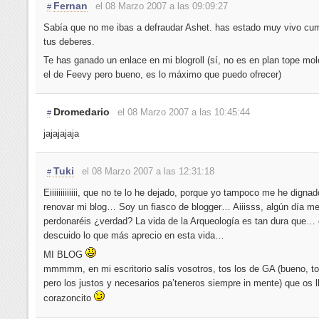
Fernan
el 08 Marzo 2007 a las 09:09:27
#
Sabía que no me ibas a defraudar Ashet. has estado muy vivo cu
tus deberes.
Te has ganado un enlace en mi blogroll (sí, no es en plan tope m
el de Feevy pero bueno, es lo máximo que puedo ofrecer)
Dromedario
el 08 Marzo 2007 a las 10:45:44
#
jajajajaja
Tuki
el 08 Marzo 2007 a las 12:31:18
#
Eiiiiiiiiiiiii, que no te lo he dejado, porque yo tampoco me he dignad
renovar mi blog… Soy un fiasco de blogger… Aiiisss, algún día m
perdonaréis ¿verdad? La vida de la Arqueología es tan dura que…
descuido lo que más aprecio en esta vida…
MI BLOG
mmmmm, en mi escritorio salís vosotros, tos los de GA (bueno, to
pero los justos y necesarios pa’teneros siempre in mente) que os l
corazoncito