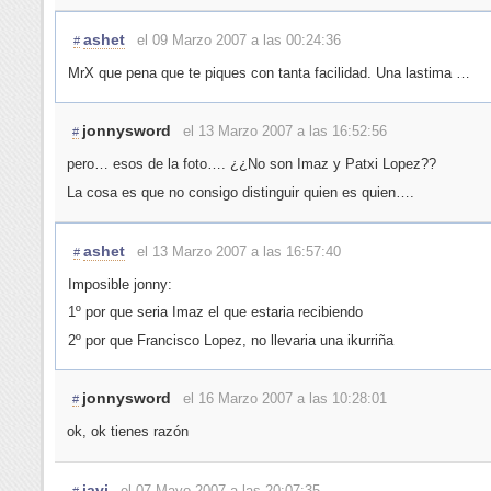
ashet
el 09 Marzo 2007 a las 00:24:36
#
MrX que pena que te piques con tanta facilidad. Una lastima …
jonnysword
el 13 Marzo 2007 a las 16:52:56
#
pero… esos de la foto…. ¿¿No son Imaz y Patxi Lopez??
La cosa es que no consigo distinguir quien es quien….
ashet
el 13 Marzo 2007 a las 16:57:40
#
Imposible jonny:
1º por que seria Imaz el que estaria recibiendo
2º por que Francisco Lopez, no llevaria una ikurriña
jonnysword
el 16 Marzo 2007 a las 10:28:01
#
ok, ok tienes razón
javi
el 07 Mayo 2007 a las 20:07:35
#