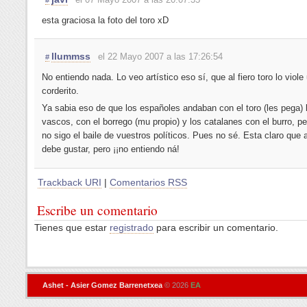
esta graciosa la foto del toro xD
llummss
el 22 Mayo 2007 a las 17:26:54
#
No entiendo nada. Lo veo artístico eso sí, que al fiero toro lo viole
corderito.
Ya sabia eso de que los españoles andaban con el toro (les pega) 
vascos, con el borrego (mu propio) y los catalanes con el burro, 
no sigo el baile de vuestros políticos. Pues no sé. Esta claro que a
debe gustar, pero ¡¡no entiendo ná!
Trackback URI
|
Comentarios RSS
Escribe un comentario
Tienes que estar
registrado
para escribir un comentario.
Ashet - Asier Gomez Barrenetxea
© 2026
EA