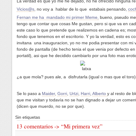
La verdad es que yo me he dejado, no he ofrecido ninguna res
Vicios@s
, no voy a hablar de lo que estabais pensando,
coc
Fernan me ha mandado mi primer Meme,
bueno, pseudo me
tengo que contar que cosas Me gustan, pero si que va en ca
este caso lo que pretende que realizemos en cadena es; most
fondo que tenemos en el escritorio. Y yo la verdad, esto es co
invitana una inauguracion, yo no me podia presentar con mi 
fondo de pantalla (de hecho tenia el que venia por defecto en 
portatil), asi que he decidido cambiarlo por una foto mas erotic
¿a que mola? pues ale, a disfrutarla (igual o mas que el toro)
Se lo paso a
Maider
,
Gorri
,
Urtzi
,
Harri
,
Alberto
y al resto de b
que me visitan y todavía no se han dignado a dejar un coment
(dicen que muerdo, no se por que).
Sin etiquetas
13 comentarios -> “Mi primera vez”