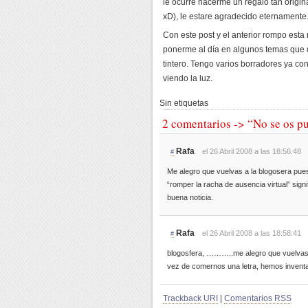
le ocurre hacerme un regalo tan origin
xD), le estare agradecido eternamente
Con este post y el anterior rompo esta 
ponerme al día en algunos temas que 
tintero. Tengo varios borradores ya con
viendo la luz.
Sin etiquetas
2 comentarios -> “No se os p
Rafa
el 26 Abril 2008 a las 18:56:48
#
Me alegro que vuelvas a la blogosera pue
“romper la racha de ausencia virtual” sig
buena noticia.
Rafa
el 26 Abril 2008 a las 18:58:41
#
blogosfera, ………..me alegro que vuelvas a 
vez de comernos una letra, hemos invent
Trackback URI
|
Comentarios RSS