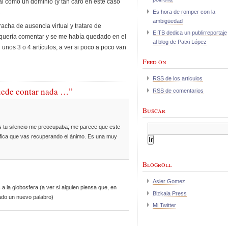
al como un dominio (y tan caro en este caso
Es hora de romper con la
.
ambigüedad
racha de ausencia virtual y tratare de
EITB dedica un publirreportaje
quería comentar y se me había quedado en el
al blog de Patxi López
 unos 3 o 4 artículos, a ver si poco a poco van
Feed on
RSS de los articulos
uede contar nada …”
RSS de comentarios
Buscar
s tu silencio me preocupaba; me parece que este
nifica que vas recuperando el ánimo. Es una muy
Blogroll
Asier Gomez
la globosfera (a ver si alguien piensa que, en
Bizkaia Press
ado un nuevo palabro)
Mi Twitter