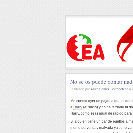
No se os puede contar na
Publicado por
Asier Gomez Barrenetxea
a l
Me cuenta ayer un pajarito que el dom
a
Harry
(el sucio) y no ha tardado ni 
Harry, como seas igual de rapido par
Si alguien tiene un par de eurillos a 
mente perversa y malvada ya tiene vari