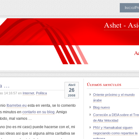
Inicio/P
Ashet - As
Ac
da …
Últimos articulos
Abril
26
as 14:16:57 en
Internet
,
Política
Oriente próximo y el mundo
2008
árabe
inio
Ibarretxe.eu
esta en venta, se lo comento
Blog nuevo
dos minutos en
contarlo en su blog
. Amigo
Correción a DEIA sobre el Tre
a todo, mal vamos …
de Alta Velocidad
mano (no es mi caso) puede hacerse con el, mi
PNV y Hamaikabat siguen
as ideas asi que si alguna alma caritativa se
negociando como repartise la
poltrona