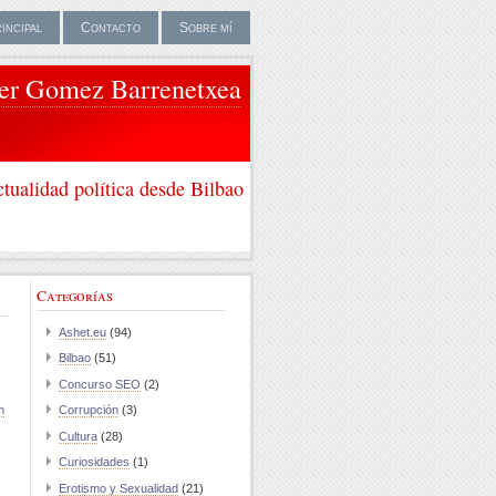
rincipal
Contacto
Sobre mí
ier Gomez Barrenetxea
tualidad política desde Bilbao
Categorías
Ashet.eu
(94)
Bilbao
(51)
Concurso SEO
(2)
n
Corrupción
(3)
Cultura
(28)
Curiosidades
(1)
Erotismo y Sexualidad
(21)