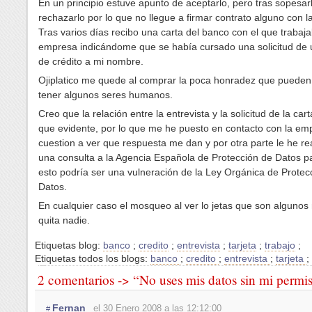
En un principio estuve apunto de aceptarlo, pero tras sopesar
rechazarlo por lo que no llegue a firmar contrato alguno con 
Tras varios días recibo una carta del banco con el que trabaja
empresa indicándome que se había cursado una solicitud de u
de crédito a mi nombre.
Ojiplatico me quede al comprar la poca honradez que pueden 
tener algunos seres humanos.
Creo que la relación entre la entrevista y la solicitud de la ca
que evidente, por lo que me he puesto en contacto con la em
cuestion a ver que respuesta me dan y por otra parte le he re
una consulta a la Agencia Española de Protección de Datos pa
esto podría ser una vulneración de la Ley Orgánica de Protec
Datos.
En cualquier caso el mosqueo al ver lo jetas que son algunos
quita nadie.
Etiquetas blog:
banco
;
credito
;
entrevista
;
tarjeta
;
trabajo
;
Etiquetas todos los blogs:
banco
;
credito
;
entrevista
;
tarjeta
;
2 comentarios -> “No uses mis datos sin mi permi
Fernan
el 30 Enero 2008 a las 12:12:00
#