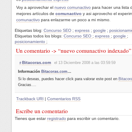
Voy a aprovechar el
nuevo comunactivo
para hacer una lista 
mejores artículos de
comunactivo
y asi aprovecho el experi
comunactivo
para enlazarme un poco a mi mismo.
Etiquetas blog:
Concurso SEO
;
express
;
google
;
posicionami
Etiquetas todos los blogs:
Concurso SEO
;
express
;
google
;
posicionamiento
;
Un comentario -> “nuevo comunactivo indexado”
Bitacoras.com
el 13 Diciembre 2008 a las 03:59:59
#
Información
Bitacoras.com
…
Si lo deseas, puedes hacer click para valorar este post en
Bitacor
Gracias….
Trackback URI
|
Comentarios RSS
Escribe un comentario
Tienes que estar
registrado
para escribir un comentario.