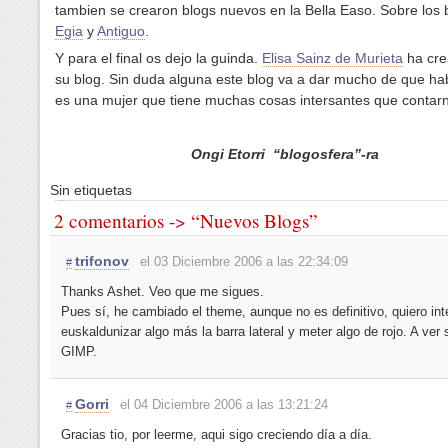
tambien se crearon blogs nuevos en la Bella Easo. Sobre los 
Egia
y
Antiguo
.
Y para el final os dejo la guinda.
Elisa Sainz de Murieta
ha cre
su blog. Sin duda alguna este blog va a dar mucho de que hab
es una mujer que tiene muchas cosas intersantes que contar
Ongi Etorri “blogosfera”-ra
Sin etiquetas
2 comentarios -> “Nuevos Blogs”
trifonov
el 03 Diciembre 2006 a las 22:34:09
#
Thanks Ashet. Veo que me sigues.
Pues sí, he cambiado el theme, aunque no es definitivo, quiero int
euskaldunizar algo más la barra lateral y meter algo de rojo. A ver 
GIMP.
Gorri
el 04 Diciembre 2006 a las 13:21:24
#
Gracias tio, por leerme, aqui sigo creciendo día a día.