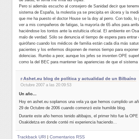
Pero si además escucho al consejero de Sanidad decir que tenemo
sistema de España, la molestia ya se precipita en úlcera y la med
que me ha puesto el doctor House se la doy al perro. Con todo, lo 
ver a mis compañeros de fatigas, la mayoría de 65 años para arrib
haciéndose los tontos ante la estulticia oficial. El ambiente en Os
malo de verdad. Sólo se denuncia el tiempo de espera para entrar 
quirófano cuando los médicos de familia están cada día más satu
pacientes y los enfermos disponen de menos tiempo para exponer
dolencias. Rumbo a peor, aunque los jefes se inventen OPE superl
como la del BEC para mantener las apariencias de que el sistema
Ashet.eu blog de política y actualidad de un Bilbaíno
#
Octubre 2007 a las 20:09:53
Un año…
Hoy en ashet.eu soplamos una vela ya que hemos cumplido un año
29 de Octubre de 2006 cuando comenzó este humilde blog.
Durante este año hemos tenido altibajos, el primer hito fue la OPE
Osakidetza en donde conté mi experiencia haciendo…
Trackback URI
|
Comentarios RSS