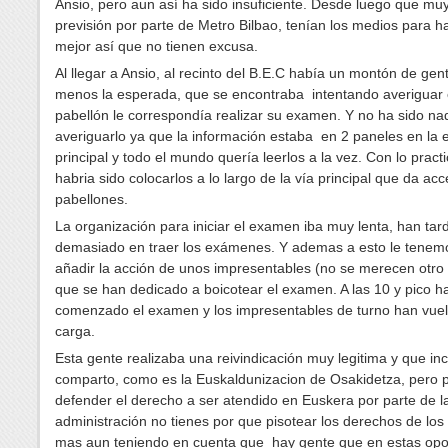
Ansio, pero aun así ha sido insuficiente. Desde luego que mu
previsión por parte de Metro Bilbao, tenían los medios para h
mejor así que no tienen excusa.
Al llegar a Ansio, al recinto del B.E.C había un montón de gen
menos la esperada, que se encontraba intentando averiguar
pabellón le correspondía realizar su examen. Y no ha sido nad
averiguarlo ya que la información estaba en 2 paneles en la 
principal y todo el mundo quería leerlos a la vez. Con lo pract
habria sido colocarlos a lo largo de la vía principal que da acc
pabellones.
La organización para iniciar el examen iba muy lenta, han ta
demasiado en traer los exámenes. Y ademas a esto le tenem
añadir la acción de unos impresentables (no se merecen otr
que se han dedicado a boicotear el examen. A las 10 y pico h
comenzado el examen y los impresentables de turno han vuelt
carga.
Esta gente realizaba una reivindicación muy legitima y que in
comparto, como es la Euskaldunizacion de Osakidetza, pero 
defender el derecho a ser atendido en Euskera por parte de l
administración no tienes por que pisotear los derechos de lo
mas aun teniendo en cuenta que hay gente que en estas opo