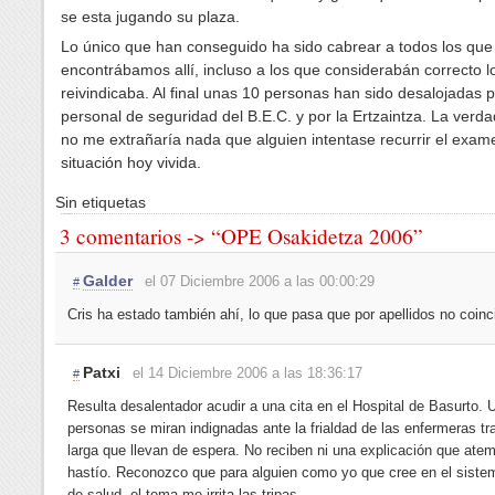
se esta jugando su plaza.
Lo único que han conseguido ha sido cabrear a todos los que
encontrábamos allí, incluso a los que considerabán correcto l
reivindicaba. Al final unas 10 personas han sido desalojadas p
personal de seguridad del B.E.C. y por la Ertzaintza. La verd
no me extrañaría nada que alguien intentase recurrir el exam
situación hoy vivida.
Sin etiquetas
3 comentarios -> “OPE Osakidetza 2006”
Galder
el 07 Diciembre 2006 a las 00:00:29
#
Cris ha estado también ahí, lo que pasa que por apellidos no coinc
Patxi
el 14 Diciembre 2006 a las 18:36:17
#
Resulta desalentador acudir a una cita en el Hospital de Basurto. 
personas se miran indignadas ante la frialdad de las enfermeras tra
larga que llevan de espera. No reciben ni una explicación que ate
hastío. Reconozco que para alguien como yo que cree en el siste
de salud, el tema me irrita las tripas.