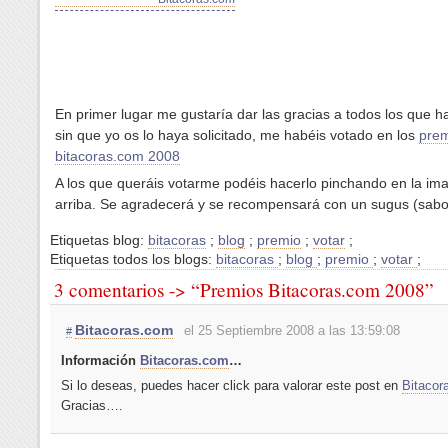
En primer lugar me gustaría dar las gracias a todos los que h
sin que yo os lo haya solicitado, me habéis votado en los
pre
bitacoras.com 2008
A los que queráis votarme podéis hacerlo pinchando en la im
arriba. Se agradecerá y se recompensará con un sugus (sabor
Etiquetas blog:
bitacoras
;
blog
;
premio
;
votar
;
Etiquetas todos los blogs:
bitacoras
;
blog
;
premio
;
votar
;
3 comentarios -> “Premios Bitacoras.com 2008”
Bitacoras.com
el 25 Septiembre 2008 a las 13:59:08
#
Información
Bitacoras.com
…
Si lo deseas, puedes hacer click para valorar este post en
Bitacor
Gracias….