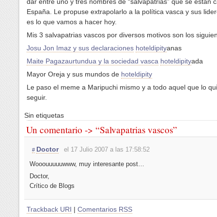
dar entre uno y tres nombres de “salvapatrias” que se están 
España. Le propuse extrapolarlo a la política vasca y sus lider
es lo que vamos a hacer hoy.
Mis 3 salvapatrias vascos por diversos motivos son los siguien
Josu Jon Imaz y sus declaraciones
hoteldipity
anas
Maite Pagazaurtundua y la sociedad vasca
hoteldipity
ada
Mayor Oreja y sus mundos de
hoteldipity
Le paso el meme a Maripuchi mismo y a todo aquel que lo qu
seguir.
Sin etiquetas
Un comentario -> “Salvapatrias vascos”
Doctor
el 17 Julio 2007 a las 17:58:52
#
Wooouuuuuwww, muy interesante post…
Doctor,
Crítico de Blogs
Trackback URI
|
Comentarios RSS