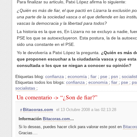
Para finalizar su articulo, Patxi López afirma lo siguiente:
¿Quién es más de fiar, el que pactó en Lizarra la exclusión pol
una parte de la sociedad vasca o el que defiende en las instit
vascas la democracia y la libertad para todos?
La historia es la que es, En Lizarra no se excluyo a nadie, fu
PSE los que se autoexcluyeron. Esta postura, la de la autoexc
sido una constante en el PSE.
Yo le devolvería a Patxi López la pregunta.
¿Quién es más de 
que proponen escuchar a la ciudadanía vasca y que esta
consultada o los que se niegan a conocer su opinión?
Etiquetas blog:
confianza
;
economía
;
fiar
;
pse
;
psn
;
socialis
Etiquetas todos los blogs:
confianza
;
economía
;
fiar
;
pse
;
p
socialistas
;
Un comentario -> “¿Son de fiar?”
Bitacoras.com
el 13 Octubre 2008 a las 02:13:28
#
Información
Bitacoras.com
…
Si lo deseas, puedes hacer click para valorar este post en
Bitacor
Gracias….