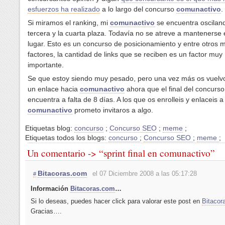
esfuerzos ha realizado
a lo largo del concurso
comunactivo
.
Si miramos el ranking, mi
comunactivo
se encuentra osciland
tercera y la cuarta plaza. Todavía no se atreve a mantenerse 
lugar. Esto es un concurso de posicionamiento y entre otros
factores, la cantidad de links que se reciben es un factor muy
importante.
Se que estoy siendo muy pesado, pero una vez más os vuelvo
un enlace hacia
comunactivo
ahora que el final del concurso
encuentra a falta de 8 días. A los que os enrolleis y enlaceis a
comunactivo
prometo invitaros a algo.
Etiquetas blog:
concurso
;
Concurso SEO
;
meme
;
Etiquetas todos los blogs:
concurso
;
Concurso SEO
;
meme
;
Un comentario -> “sprint final en comunactivo”
Bitacoras.com
el 07 Diciembre 2008 a las 05:17:28
#
Información
Bitacoras.com
…
Si lo deseas, puedes hacer click para valorar este post en
Bitacor
Gracias….