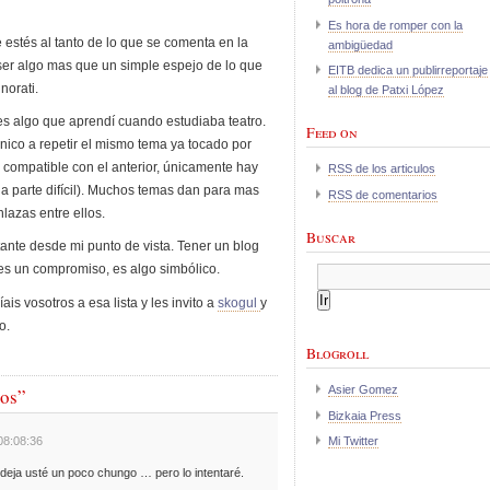
Es hora de romper con la
e estés al tanto de lo que se comenta en la
ambigüedad
 ser algo mas que un simple espejo de lo que
EITB dedica un publirreportaje
norati.
al blog de Patxi López
 es algo que aprendí cuando estudiaba teatro.
Feed on
ico a repetir el mismo tema ya tocado por
compatible con el anterior, únicamente hay
RSS de los articulos
la parte difícil). Muchos temas dan para mas
RSS de comentarios
nlazas entre ellos.
Buscar
nte desde mi punto de vista. Tener un blog
es un compromiso, es algo simbólico.
is vosotros a esa lista y les invito a
skogul
y
o.
Blogroll
Asier Gomez
jos”
Bizkaia Press
08:08:36
Mi Twitter
deja usté un poco chungo … pero lo intentaré.