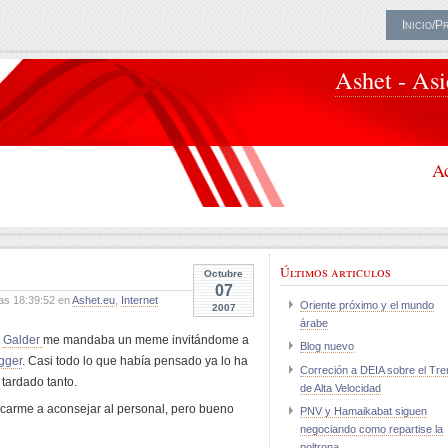
Inicio/P
Ashet - As
Ac
Últimos articulos
Octubre
07
as 18:39:52 en
Ashet.eu
,
Internet
Oriente próximo y el mundo
2007
árabe
e
Galder
me mandaba un meme invitándome a
Blog nuevo
gger
. Casi todo lo que había pensado ya lo ha
Correción a DEIA sobre el Tre
 tardado tanto.
de Alta Velocidad
icarme a aconsejar al personal, pero bueno
PNV y Hamaikabat siguen
negociando como repartise la
poltrona