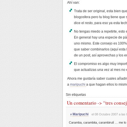
Ahí van:
Trata de ser original, esta bien qu
blogosfera pero tu blog tiene que
dice el resto, para eso ya esta tech
No tengas miedo a repetirte, esto
En general hay una especie de pán
uno mismo. Este consejo es 100% 
que saber combinarlos (aquí esta 
de un post, así aprovechas y los e
El compromiso es algo muy importa
que actualizas una vez al mes no 
Ahora me gustaría saber cuales añadiría
a
maripuchi
a que hagan ellos lo mism
Sin etiquetas
Un comentario -> “tres conse
Maripuchi
el 08 Octubre 2007 a las 
#
Caramba, carambita, carambirulí … me lo 