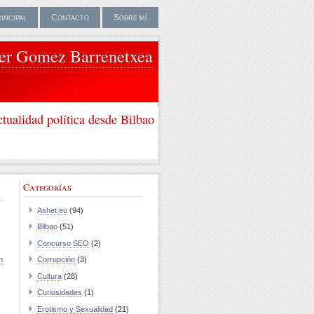
rincipal
Contacto
Sobre mí
ier Gomez Barrenetxea
tualidad política desde Bilbao
Categorías
Ashet.eu
(94)
Bilbao
(51)
Concurso SEO
(2)
n
Corrupción
(3)
Cultura
(28)
Curiosidades
(1)
Erotismo y Sexualidad
(21)