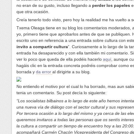
no eran de su gusto, incluso llegando a
perder los papeles
e
que otra ocasión.
Creía tenerlo todo visto, pero hoy la realidad me ha vuelto a 
Txema Oleaga tiene en su blog los comentarios moderados, a
yo, primero tiene que aprobarlos antes de que se publiquen. 
escrito uno en referencia a una entrada sobre cultura con este 
invito a compartir cultura
“. Curiosamente a lo largo de la ta
entrada ha desaparecido y con ella también mi comentario. Si
ver lo poco que queda de ella podéis hacerlo
aquí
, aunque c
hagáis clic en la entrada concreta podréis comprobar como e
borrada y
da error
al dirigirte a su blog.
No entiendo el motivo por el cual lo ha borrado, mas aun sab
tenia un comentario. Su post decía lo siguiente:
“Los socialistas bilbainos a lo largo de este año hemos intenta
una nueva vía de diálogo con el sector cultural y sus represen
Por tercera ocasión a lo largo del mismo y ya cerca de las el
queremos invitaros a todas las personas que os sentís intere
la cultura a compartir un tiempo de encuentro hoy a las 20:00
acompañará Carmén Chacón Vicepresidenta del Congreso de