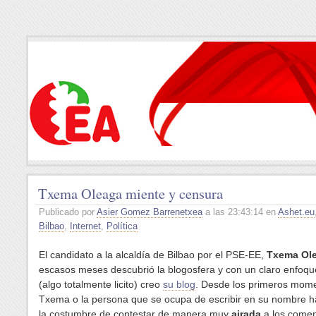
Txema Oleaga miente y censura
Publicado por
Asier Gomez Barrenetxea
a las 23:43:14 en
Ashet.eu
Bilbao
,
Internet
,
Política
El candidato a la alcaldía de Bilbao por el PSE-EE,
Txema Ol
escasos meses descubrió la blogosfera y con un claro enfoque
(algo totalmente licito) creo
su blog
. Desde los primeros mom
Txema o la persona que se ocupa de escribir en su nombre h
la costumbre de contestar de manera muy
airada
a los comen