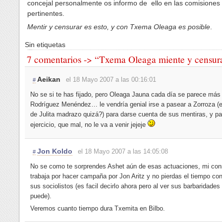
concejal personalmente os informo de ello en las comisiones
pertinentes.
Mentir y censurar es esto, y con Txema Oleaga es posible
.
Sin etiquetas
7 comentarios -> “Txema Oleaga miente y censur
Aeikan
el 18 Mayo 2007 a las 00:16:01
#
No se si te has fijado, pero Oleaga Jauna cada día se parece más
Rodríguez Menéndez… le vendría genial irse a pasear a Zorroza (e
de Julita madrazo quizá?) para darse cuenta de sus mentiras, y pa
ejercicio, que mal, no le va a venir jejeje
Jon Koldo
el 18 Mayo 2007 a las 14:05:08
#
No se como te sorprendes Ashet aún de esas actuaciones, mi con
trabaja por hacer campaña por Jon Aritz y no pierdas el tiempo co
sus sociolistos (es facil decirlo ahora pero al ver sus barbaridades
puede).
Veremos cuanto tiempo dura Txemita en Bilbo.