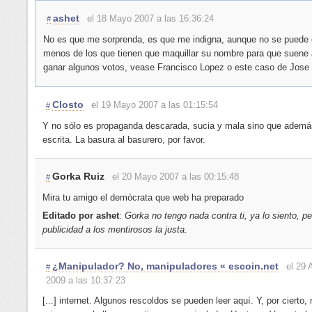
ashet
el 18 Mayo 2007 a las 16:36:24
#
No es que me sorprenda, es que me indigna, aunque no se puede 
menos de los que tienen que maquillar su nombre para que suene
ganar algunos votos, vease Francisco Lopez o este caso de Jose 
Closto
el 19 Mayo 2007 a las 01:15:54
#
Y no sólo es propaganda descarada, sucia y mala sino que ademá
escrita. La basura al basurero, por favor.
Gorka Ruiz
el 20 Mayo 2007 a las 00:15:48
#
Mira tu amigo el demócrata que web ha preparado
Editado por ashet
:
Gorka no tengo nada contra ti, ya lo siento, pe
publicidad a los mentirosos la justa.
¿Manipulador? No, manipuladores « escoin.net
el 29 
#
2009 a las 10:37:23
[...] internet. Algunos rescoldos se pueden leer aquí. Y, por cierto,