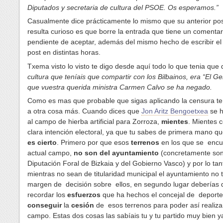
Diputados y secretaria de cultura del PSOE. Os esperamos.”
Casualmente dice prácticamente lo mismo que su anterior pos
resulta curioso es que borre la entrada que tiene un comentar
pendiente de aceptar, además del mismo hecho de escribir e
post en distintas horas.
Txema visto lo visto te digo desde aquí todo lo que tenia que 
cultura que teníais que compartir con los Bilbainos, era “El Ge
que vuestra querida ministra Carmen Calvo se ha negado.
Como es mas que probable que sigas aplicando la censura te
a otra cosa más. Cuando dices que
Jon Aritz Bengoetxea
se 
al campo de hierba artificial para Zorroza,
mientes
. Mientes 
clara intención electoral, ya que tu sabes de primera mano q
es cierto
. Primero por que esos
terrenos
en los que se encu
actual campo,
no son del ayuntamiento
(concretamente son
Diputación Foral de Bizkaia y del Gobierno Vasco) y por lo tan
mientras no sean de titularidad municipal el ayuntamiento no 
margen de decisión sobre ellos, en segundo lugar deberías
recordar los
esfuerzos
que ha hechos el concejal de deporte
conseguir
la
cesión
de esos terrenos para poder así realizar
campo. Estas dos cosas las sabíais tu y tu partido muy bien y