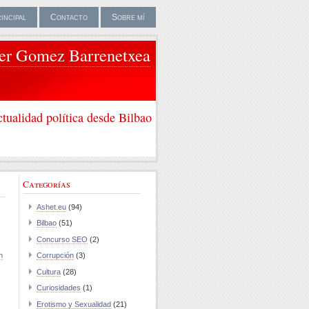
rincipal
Contacto
Sobre mí
ier Gomez Barrenetxea
tualidad política desde Bilbao
Categorías
Ashet.eu
(94)
Bilbao
(51)
Concurso SEO
(2)
n
Corrupción
(3)
Cultura
(28)
Curiosidades
(1)
Erotismo y Sexualidad
(21)