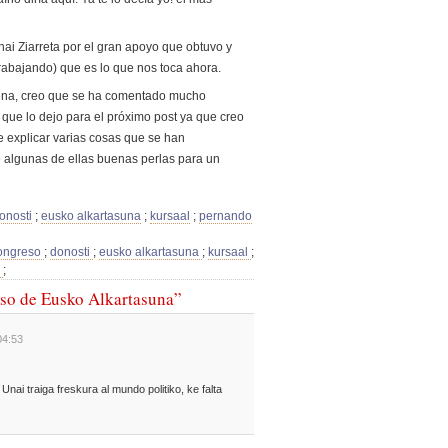
nai Ziarreta por el gran apoyo que obtuvo y
trabajando) que es lo que nos toca ahora.
ena, creo que se ha comentado mucho
 que lo dejo para el próximo post ya que creo
e explicar varias cosas que se han
 algunas de ellas buenas perlas para un
onosti
;
eusko alkartasuna
;
kursaal
;
pernando
ongreso
;
donosti
;
eusko alkartasuna
;
kursaal
;
a
;
eso de Eusko Alkartasuna”
04:53
ai traiga freskura al mundo politiko, ke falta