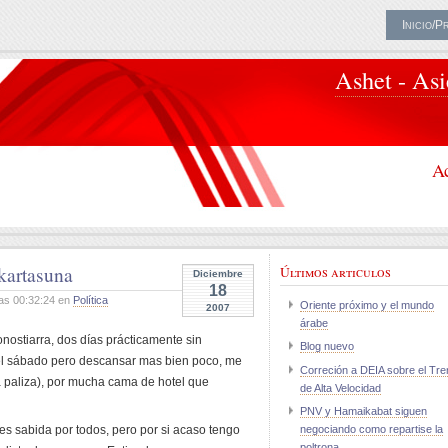
Inicio/P
Ashet - As
Ac
kartasuna
Últimos articulos
Diciembre
18
as 00:32:24 en
Política
Oriente próximo y el mundo
2007
árabe
nostiarra, dos días prácticamente sin
Blog nuevo
del sábado pero descansar mas bien poco, me
Correción a DEIA sobre el Tre
 paliza), por mucha cama de hotel que
de Alta Velocidad
PNV y Hamaikabat siguen
 es sabida por todos, pero por si acaso tengo
negociando como repartise la
poltrona