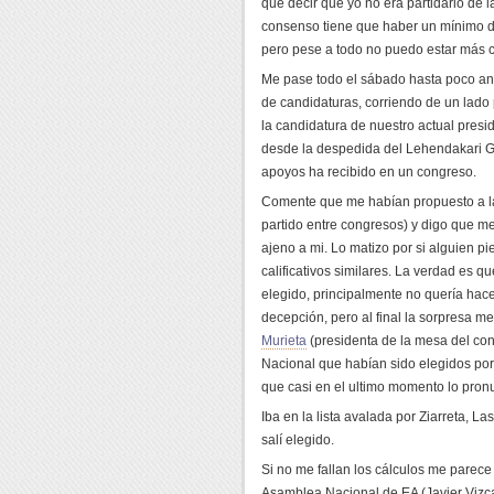
que decir que yo no era partidario de 
consenso tiene que haber un mínimo d
pero pese a todo no puedo estar más c
Me pase todo el sábado hasta poco ant
de candidaturas, corriendo de un lado 
la candidatura de nuestro actual presid
desde la despedida del Lehendakari G
apoyos ha recibido en un congreso.
Comente que me habían propuesto a l
partido entre congresos) y digo que m
ajeno a mi. Lo matizo por si alguien pi
calificativos similares. La verdad es 
elegido, principalmente no quería hace
decepción, pero al final la sorpresa m
Murieta
(presidenta de la mesa del con
Nacional que habían sido elegidos por 
que casi en el ultimo momento lo pron
Iba en la lista avalada por Ziarreta, L
salí elegido.
Si no me fallan los cálculos me parec
Asamblea Nacional de EA (Javier Vizcaí