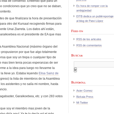
la lista de consenso. Entiendo que para un
Es hora de romper con la
e condiciones que yo creo que no se daban,
ambigüedad
ontento.
EITB dedica un publirreportaje
es de que finalizara la hora de presentación
al blog de Patxi López
para otro del Kursaal recogiendo firmas para
ente Unai Ziarreta. Los datos ahí están,
Feed on
araikoetxea es el presidente de EA que mas
RSS de los articulos
RSS de comentarios
a Asamblea Nacional (máximo órgano del
e propusieron por que fue algo totalmente
Buscar
ensa que soy un trepa o cualquier tipo de
que mas bien tenia pocas esperanzas de ser
rme a la idea para luego no llevarme la
e la lleve yo. Estaba leyendo
Elisa Sainz de
greso) la lista de miembros de la Asamblea
Blogroll
los asistentes y no salía mi nombre, hasta
uncio.
Asier Gomez
asagabaster, Garaikoetxea, etc. y con 283 votos
Bizkaia Press
Mi Twitter
e que soy el miembro mas joven de la
no diría aquí: Ya te lo decía yo! el más