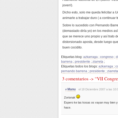
joven!).
Dicho esto, solo me queda felicitar a U
animarle a trabajar duro ( a continuar 
Sobre lo sucedido con Pernando Barr
(demasiado diría yo) en los medios así
que se merece uno propio y así trato d
distorsionado aposta, desde luego que
buen cocidito.
Etiquetas blog:
azkarraga
;
congreso
;
d
barrena
;
presidente
;
ziarreta
;
Etiquetas todos los blogs:
azkarraga
;
c
pernando barrena
;
presidente
;
ziarret
3 comentarios -> “VII Congr
Manu
el 18 Diciembre 2007 a las 10:
#
Zorionak
Espero ke las kosas os vayan muy bien y Un
hace.