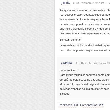
dicky
el 18 Diciembre 2007 a las 13:
#
Aunque a los dinosaurios como yo hace tiem
han decepcionado, reconozco que es nece
funcione eso tan imperfecto que se llama 
aventura sea para tu crecimiento personal 
que nunca pierdas la inocencia y que conse
que desaparece cuando perteneces a un a
Benetan, zorionak!!
ps esto de escribir con el único dedo qu
cansadisimo, pero creo que la ocasión lo
Arturo
el 18 Diciembre 2007 a las 16
#
Zorionak Asier!
Para mi fue mi primer congreso como compr
porqué me está costando bastante digerir t
Me chocó la ausencia de algún destacado 
actividad frenética del día anterior (y no l
Saludos
Trackback URI
|
Comentarios RSS