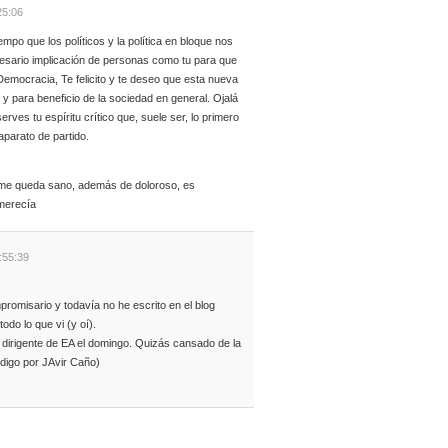
25:06
po que los políticos y la política en bloque nos
sario implicación de personas como tu para que
Democracia, Te felicito y te deseo que esta nueva
y para beneficio de la sociedad en general. Ojalá
rves tu espíritu crítico que, suele ser, lo primero
parato de partido.
e me queda sano, además de doloroso, es
 merecía
:55:39
omisario y todavía no he escrito en el blog
odo lo que vi (y oí).
dirigente de EA el domingo. Quizás cansado de la
o digo por JAvir Caño)