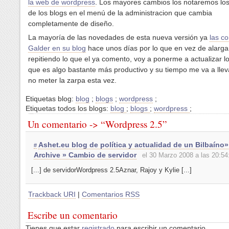
la web de wordpress
. Los mayores cambios los notaremos los
de los blogs en el menú de la administracion que cambia
completamente de diseño.
La mayoría de las novedades de esta nueva versión ya
las c
Galder en su blog
hace unos días por lo que en vez de alarg
repitiendo lo que el ya comento, voy a ponerme a actualizar l
que es algo bastante más productivo y su tiempo me va a llev
no meter la zarpa esta vez.
Etiquetas blog:
blog
;
blogs
;
wordpress
;
Etiquetas todos los blogs:
blog
;
blogs
;
wordpress
;
Un comentario -> “Wordpress 2.5”
Ashet.eu blog de política y actualidad de un Bilbaíno
#
Archive » Cambio de servidor
el 30 Marzo 2008 a las 20:54
[...] de servidorWordpress 2.5Aznar, Rajoy y Kylie [...]
Trackback URI
|
Comentarios RSS
Escribe un comentario
Tienes que estar
registrado
para escribir un comentario.