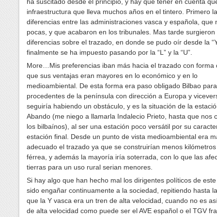
ha suscitado desde el principio, y hay que tener en cuenta qu
infraestructura que lleva muchos años en el tintero. Primero l
diferencias entre las administraciones vasca y española, que 
pocas, y que acabaron en los tribunales. Mas tarde surgieron 
diferencias sobre el trazado, en donde se pudo oír desde la “
finalmente se ha impuesto pasando por la “L” y la “U”.
More…Mis preferencias iban más hacia el trazado con forma 
que sus ventajas eran mayores en lo económico y en lo
medioambiental. De esta forma era paso obligado Bilbao para
procedentes de la península con dirección a Europa y vicever
seguiría habiendo un obstáculo, y es la situación de la estaci
Abando (me niego a llamarla Indalecio Prieto, hasta que nos 
los bilbaínos), al ser una estación poco versátil por su caracte
estación final. Desde un punto de vista medioambiental era m
adecuado el trazado ya que se construirían menos kilómetros
férrea, y además la mayoría iría soterrada, con lo que las afe
tierras para un uso rural serian menores.
Si hay algo que han hecho mal los dirigentes políticos de este
sido engañar continuamente a la sociedad, repitiendo hasta l
que la Y vasca era un tren de alta velocidad, cuando no es así
de alta velocidad como puede ser el AVE español o el TGV fr