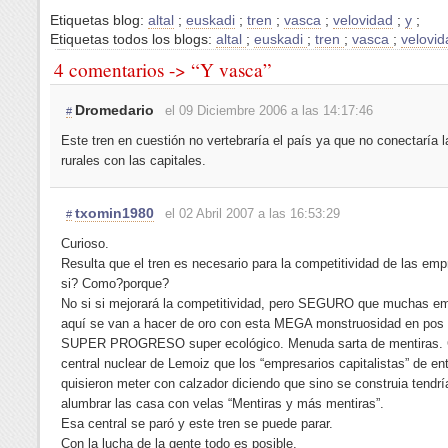
Etiquetas blog:
altal
;
euskadi
;
tren
;
vasca
;
velovidad
;
y
;
Etiquetas todos los blogs:
altal
;
euskadi
;
tren
;
vasca
;
velovi
4 comentarios -> “Y vasca”
Dromedario
el 09 Diciembre 2006 a las 14:17:46
#
Este tren en cuestión no vertebraría el país ya que no conectaría 
rurales con las capitales.
txomin1980
el 02 Abril 2007 a las 16:53:29
#
Curioso.
Resulta que el tren es necesario para la competitividad de las e
si? Como?porque?
No si si mejorará la competitividad, pero SEGURO que muchas e
aquí se van a hacer de oro con esta MEGA monstruosidad en pos
SUPER PROGRESO super ecológico. Menuda sarta de mentiras.
central nuclear de Lemoiz que los “empresarios capitalistas” de e
quisieron meter con calzador diciendo que sino se construia tend
alumbrar las casa con velas “Mentiras y más mentiras”.
Esa central se paró y este tren se puede parar.
Con la lucha de la gente todo es posible.