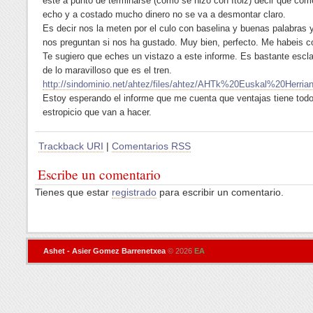
esté a punto de terminarse (como se hizo con Itoiz) decir que com
echo y a costado mucho dinero no se va a desmontar claro.
Es decir nos la meten por el culo con baselina y buenas palabras 
nos preguntan si nos ha gustado. Muy bien, perfecto. Me habeis c
Te sugiero que eches un vistazo a este informe. Es bastante escl
de lo maravilloso que es el tren.
http://sindominio.net/ahtez/files/ahtez/AHTk%20Euskal%20Herr
Estoy esperando el informe que me cuenta que ventajas tiene todo
estropicio que van a hacer.
Trackback URI
|
Comentarios RSS
Escribe un comentario
Tienes que estar
registrado
para escribir un comentario.
Ashet - Asier Gomez Barrenetxea
© 2026
EA