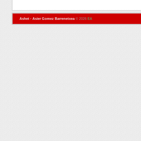
Ashet - Asier Gomez Barrenetxea
© 2026
EA