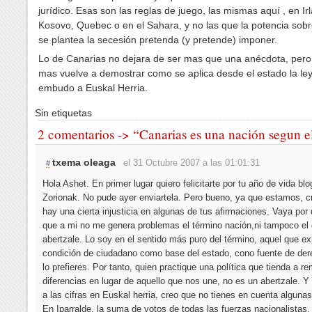
jurídico. Esas son las reglas de juego, las mismas aquí , en Ir
Kosovo, Quebec o en el Sahara, y no las que la potencia sobr
se plantea la secesión pretenda (y pretende) imponer.
Lo de Canarias no dejara de ser mas que una anécdota, pero
mas vuelve a demostrar como se aplica desde el estado la ley
embudo a Euskal Herria.
Sin etiquetas
2 comentarios -> “Canarias es una nación segun e
txema oleaga
el 31 Octubre 2007 a las 01:01:31
#
Hola Ashet. En primer lugar quiero felicitarte por tu año de vida blo
Zorionak. No pude ayer enviartela. Pero bueno, ya que estamos, c
hay una cierta injusticia en algunas de tus afirmaciones. Vaya por 
que a mi no me genera problemas el término nación,ni tampoco el
abertzale. Lo soy en el sentido más puro del término, aquel que ex
condición de ciudadano como base del estado, cono fuente de der
lo prefieres. Por tanto, quien practique una política que tienda a re
diferencias en lugar de aquello que nos une, no es un abertzale. Y
a las cifras en Euskal herria, creo que no tienes en cuenta alguna
En Iparralde, la suma de votos de todas las fuerzas nacionalistas