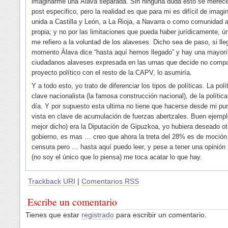
imaginarme una Álava separada. Sin ninguna duda esto se merece
post especifico, pero la realidad es que para mi es difícil de imagi
unida a Castilla y León, a La Rioja, a Navarra o como comunidad
propia; y no por las limitaciones que pueda haber jurídicamente, 
me refiero a la voluntad de los alaveses. Dicho sea de paso, si lle
momento Álava dice “hasta aquí hemos llegado” y hay una mayorí
ciudadanos alaveses expresada en las urnas que decide no compar
proyecto político con el resto de la CAPV, lo asumiría.
Y a todo esto, yo trato de diferenciar los tipos de políticas. La polí
clave nacionalista (la famosa construcción nacional), de la política
día. Y por supuesto esta ultima no tiene que hacerse desde mi pu
vista en clave de acumulación de fuerzas abertzales. Buen ejempl
mejor dicho) era la Diputación de Gipuzkoa, yo hubiera deseado ot
gobierno, es mas … creo que ahora la treta del 28% es de moción
censura pero … hasta aquí puedo leer, y pese a tener una opinión p
(no soy el único que lo piensa) me toca acatar lo que hay.
Trackback URI
|
Comentarios RSS
Escribe un comentario
Tienes que estar
registrado
para escribir un comentario.