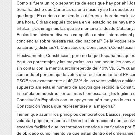
Como si fuera un rojo separatista de esos que hay por ahí J
Soria ha dicho que Canarias es una nación y se ha quedado
que largo. Es curioso que siendo la diferencia horaria exclus
una hora, 6 días después todavía en el estado no se haya m
trifulca. ¿Os imagináis las que se montaría si desde Cataluny
Euskadi se iniciaran diversas campañas a nivel internacional 
concienciar sobre nuestra realidad nacional? De la Vogue repe
palabras (¿distintas?), Constitución, Constitución,Constitución
Efectivamente, Constitución, pero no la que España nos quier
Aquí los porcentajes y las mayorías las usan según les convi
sin contar con la mentira archirrepetida del 49% Vs. 51% cua
sumando el porcentaje de votos que recibieron tanto el PP co
PSOE son exactamente el 40,08% de los votos validos emitido
supuesto ahí esta el numero de apoyos que recibió la Constit
Española en nuestras tierras, mas bien escaso. ¿Es legitima 
Constitución Española con un apoyo paupérrimo y no lo es u
Constitución Vasca que representase a la mayoría?
Tienen que asumir los principios democráticos básicos, respet
voluntad popular, respeto al Derecho Internacional que se olv
excesiva facilidad que los tratados firmados y ratificados por
de obligado cumplimiento ya que están dentro del ordenamie