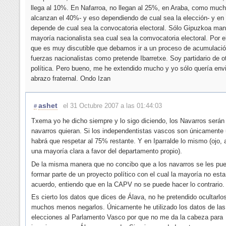
llega al 10%. En Nafarroa, no llegan al 25%, en Araba, como muc
alcanzan el 40%- y eso dependiendo de cual sea la elección- y en 
depende de cual sea la convocatoria electoral. Sólo Gipuzkoa man
mayoría nacionalista sea cual sea la comvocatoria electoral. Por el
que es muy discutible que debamos ir a un proceso de acumulaci
fuerzas nacionalistas como pretende Ibarretxe. Soy partidario de ot
política. Pero bueno, me he extendido mucho y yo sólo quería envi
abrazo fraternal. Ondo Izan
ashet
el 31 Octubre 2007 a las 01:44:03
#
Txema yo he dicho siempre y lo sigo diciendo, los Navarros serán 
navarros quieran. Si los independentistas vascos son únicamente
habrá que respetar al 75% restante. Y en Iparralde lo mismo (ojo, 
una mayoría clara a favor del departamento propio).
De la misma manera que no concibo que a los navarros se les pue
formar parte de un proyecto político con el cual la mayoría no esta
acuerdo, entiendo que en la CAPV no se puede hacer lo contrario.
Es cierto los datos que dices de Álava, no he pretendido ocultarlo
muchos menos negarlos. Únicamente he utilizado los datos de las
elecciones al Parlamento Vasco por que no me da la cabeza para