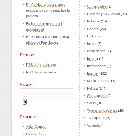
PNV y Hamaikabat siguen
Curiosidades
(1)
negociando como repartise la
Erotismo y Sexualidad
(21)
poltrona
Frikismo
(10)
Es hora de romper con la
General
(23)
ambigüedad
Heiko
(5)
EITB dedica un publirreportaje
al blog de Patxi López
humor
(3)
inclasificable
(1)
Feed on
Inguma
(11)
RSS de los articulos
Internacional
(1)
RSS de comentarios
Internet
(102)
Medio ambiente
(7)
Buscar
Política
(144)
Sin categoría
(2)
Social
(3)
Telecomunicaciones
(29)
Blogroll
Transporte
(13)
Vivienda
(4)
Asier Gomez
Bizkaia Press