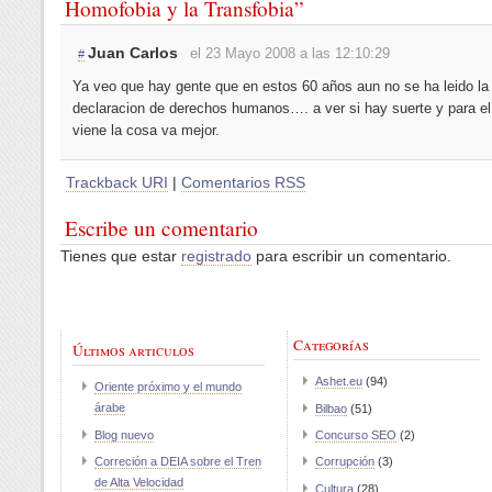
Homofobia y la Transfobia”
Juan Carlos
el 23 Mayo 2008 a las 12:10:29
#
Ya veo que hay gente que en estos 60 años aun no se ha leido la
declaracion de derechos humanos…. a ver si hay suerte y para e
viene la cosa va mejor.
Trackback URI
|
Comentarios RSS
Escribe un comentario
Tienes que estar
registrado
para escribir un comentario.
Categorías
Últimos articulos
Ashet.eu
(94)
Oriente próximo y el mundo
árabe
Bilbao
(51)
Blog nuevo
Concurso SEO
(2)
Correción a DEIA sobre el Tren
Corrupción
(3)
de Alta Velocidad
Cultura
(28)