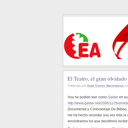
El Teatro, el gran olvidad
Publicado por
Asier Gomez Barrenetxea
a l
Hoy he podido leer como
Galder
en su
http://www.galder.net/2006/11/26/zinebi
Documental y Cortometraje De Bilbao
me ha hecho recordar una vez más la s
encontramos los que decidimos recibir