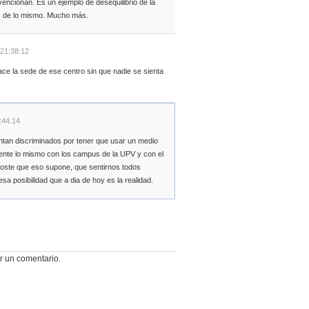
vencionan. Es un ejemplo de desequilibrio de la
más de lo mismo. Mucho más.
 21:38:12
ce la sede de ese centro sin que nadie se sienta
:44:14
ntan discriminados por tener que usar un medio
ente lo mismo con los campus de la UPV y con el
coste que eso supone, que sentirnos todos
esa posibilidad que a dia de hoy es la realidad.
r un comentario.