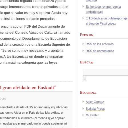
se encuentra reglada la enseñanza y por lo
Es hora de romper con la
n embargo tenemos unos centros privados que te
ambigüedad
lo que su valor es muy subjetivo. A esto hay
EITB dedica un publirreportaje
s instalaciones bastante precarias.
al blog de Patxi López
e encontrado un PDF del Departamento de
mente del Consejo Vasco de Cultura) llamado
Feed on
o documento del Departamento de Educación
RSS de los articulos
dad de la creación de una Escuela Superior de
te “Se ve como muy necesario y urgente la
RSS de comentarios
as Artes Escénicas en donde se impartan
Buscar
con la máxima categoría que las leyes
el gran olvidado en Euskadi”
Blogroll
2:34
Asier Gomez
desarrolladas desde el GV no son muy equilibradas.
Bizkaia Press
as como Alicia en el Pais de las Maravillas, el
Mi Twitter
 traducidas al euskara (al menos q yo sepa)?.
en euskara q el mercado no lo puede sostener ni