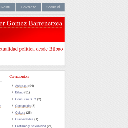
rincipal
Contacto
Sobre mí
ier Gomez Barrenetxea
tualidad política desde Bilbao
Categorías
Ashet.eu
(94)
Bilbao
(51)
Concurso SEO
(2)
n
Corrupción
(3)
Cultura
(28)
Curiosidades
(1)
Erotismo y Sexualidad
(21)