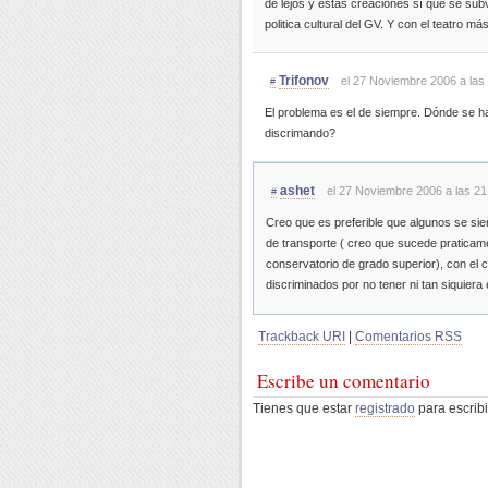
de lejos y estas creaciones sí que se sub
politica cultural del GV. Y con el teatro 
Trifonov
el 27 Noviembre 2006 a las
#
El problema es el de siempre. Dónde se ha
discrimando?
ashet
el 27 Noviembre 2006 a las 21
#
Creo que es preferible que algunos se sie
de transporte ( creo que sucede praticam
conservatorio de grado superior), con el 
discriminados por no tener ni tan siquiera 
Trackback URI
|
Comentarios RSS
Escribe un comentario
Tienes que estar
registrado
para escribi