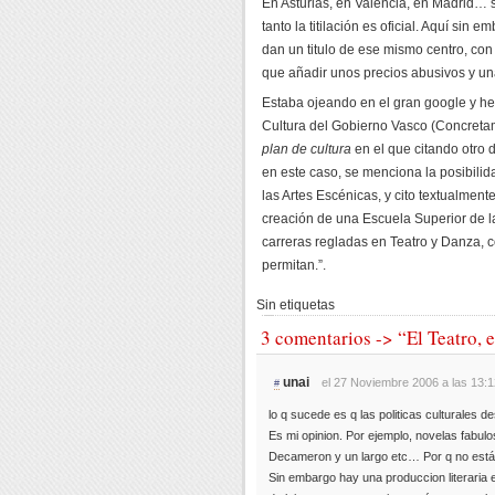
En Asturias, en Valencia, en Madrid… 
tanto la titilación es oficial. Aquí si
dan un titulo de ese mismo centro, con 
que añadir unos precios abusivos y una
Estaba ojeando en el gran google y h
Cultura del Gobierno Vasco (Concreta
plan de cultura
en el que citando otr
en este caso, se menciona la posibili
las Artes Escénicas, y cito textualmen
creación de una Escuela Superior de l
carreras regladas en Teatro y Danza, 
permitan.”.
Sin etiquetas
3 comentarios -> “El Teatro, 
unai
el 27 Noviembre 2006 a las 13:1
#
lo q sucede es q las politicas culturales 
Es mi opinion. Por ejemplo, novelas fabulos
Decameron y un largo etc… Por q no están
Sin embargo hay una produccion literaria 