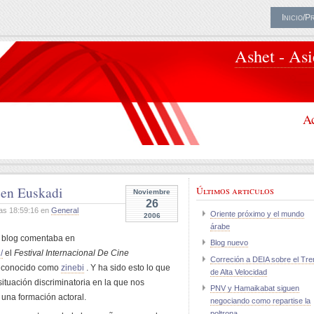
Inicio/P
Ashet - As
Ac
o en Euskadi
Últimos articulos
Noviembre
26
as 18:59:16 en
General
Oriente próximo y el mundo
2006
árabe
 blog comentaba en
Blog nuevo
/
el
Festival Internacional De Cine
Correción a DEIA sobre el Tre
,
conocido como
zinebi
. Y ha sido esto lo que
de Alta Velocidad
ituación discriminatoria en la que nos
PNV y Hamaikabat siguen
 una formación actoral.
negociando como repartise la
poltrona