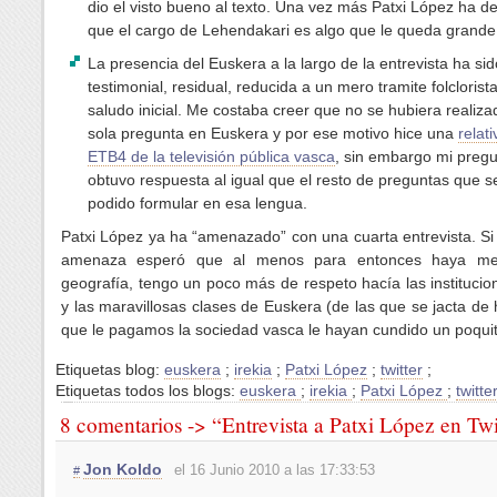
dio el visto bueno al texto. Una vez más Patxi López ha 
que el cargo de Lehendakari es algo que le queda grande
La presencia del Euskera a la largo de la entrevista ha si
testimonial, residual, reducida a un mero tramite folclorist
saludo inicial. Me costaba creer que no se hubiera realiza
sola pregunta en Euskera y por ese motivo hice una
relat
ETB4 de la televisión pública vasca
, sin embargo mi preg
obtuvo respuesta al igual que el resto de preguntas que s
podido formular en esa lengua.
Patxi López ya ha “amenazado” con una cuarta entrevista. S
amenaza esperó que al menos para entonces haya me
geografía, tengo un poco más de respeto hacía las instituci
y las maravillosas clases de Euskera (de las que se jacta de 
que le pagamos la sociedad vasca le hayan cundido un poqui
Etiquetas blog:
euskera
;
irekia
;
Patxi López
;
twitter
;
Etiquetas todos los blogs:
euskera
;
irekia
;
Patxi López
;
twitte
8 comentarios -> “Entrevista a Patxi López en Twi
Jon Koldo
el 16 Junio 2010 a las 17:33:53
#