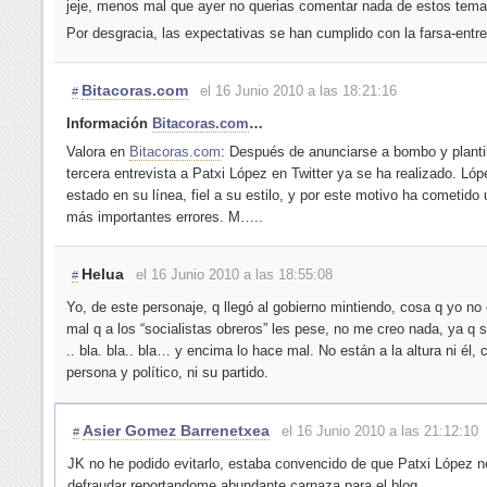
jeje, menos mal que ayer no querias comentar nada de estos tema
Por desgracia, las expectativas se han cumplido con la farsa-entre
Bitacoras.com
el 16 Junio 2010 a las 18:21:16
#
Información
Bitacoras.com
…
Valora en
Bitacoras.com
: Después de anunciarse a bombo y plantil
tercera entrevista a Patxi López en Twitter ya se ha realizado. Ló
estado en su línea, fiel a su estilo, y por este motivo ha cometido
más importantes errores. M…..
Helua
el 16 Junio 2010 a las 18:55:08
#
Yo, de este personaje, q llegó al gobierno mintiendo, cosa q yo no 
mal q a los “socialistas obreros” les pese, no me creo nada, ya q 
.. bla. bla.. bla… y encima lo hace mal. No están a la altura ni él,
persona y político, ni su partido.
Asier Gomez Barrenetxea
el 16 Junio 2010 a las 21:12:10
#
JK no he podido evitarlo, estaba convencido de que Patxi López n
defraudar reportandome abundante carnaza para el blog.