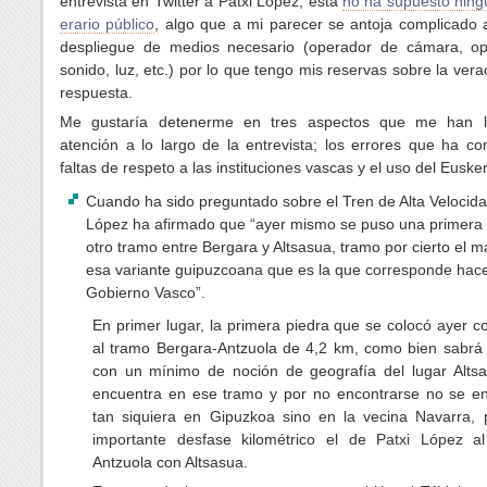
entrevista en Twitter a Patxi López, esta
no ha supuesto ning
erario público
, algo que a mi parecer se antoja complicado 
despliegue de medios necesario (operador de cámara, o
sonido, luz, etc.) por lo que tengo mis reservas sobre la vera
respuesta.
Me gustaría detenerme en tres aspectos que me han l
atención a lo largo de la entrevista; los errores que ha co
faltas de respeto a las instituciones vascas y el uso del Euske
Cuando ha sido preguntado sobre el Tren de Alta Velocida
López ha afirmado que “ayer mismo se puso una primera 
otro tramo entre Bergara y Altsasua, tramo por cierto el 
esa variante guipuzcoana que es la que corresponde hace
Gobierno Vasco”.
En primer lugar, la primera piedra que se colocó ayer 
al tramo Bergara-Antzuola de 4,2 km, como bien sabrá 
con un mínimo de noción de geografía del lugar Alts
encuentra en ese tramo y por no encontrarse no se en
tan siquiera en Gipuzkoa sino en la vecina Navarra, 
importante desfase kilométrico el de Patxi López al
Antzuola con Altsasua.