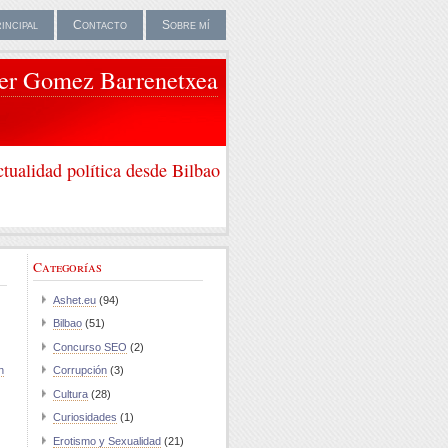
rincipal
Contacto
Sobre mí
ier Gomez Barrenetxea
tualidad política desde Bilbao
Categorías
Ashet.eu
(94)
Bilbao
(51)
Concurso SEO
(2)
n
Corrupción
(3)
Cultura
(28)
Curiosidades
(1)
Erotismo y Sexualidad
(21)