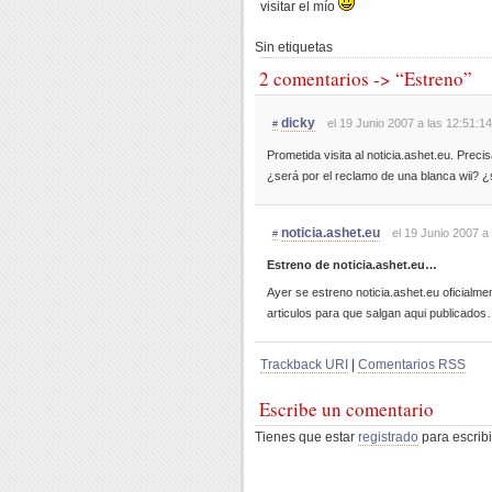
visitar el mío
Sin etiquetas
2 comentarios -> “Estreno”
dicky
el 19 Junio 2007 a las 12:51:14
#
Prometida visita al noticia.ashet.eu. Prec
¿será por el reclamo de una blanca wii? ¿
noticia.ashet.eu
el 19 Junio 2007 a
#
Estreno de noticia.ashet.eu…
Ayer se estreno noticia.ashet.eu oficialm
articulos para que salgan aqui publicados
Trackback URI
|
Comentarios RSS
Escribe un comentario
Tienes que estar
registrado
para escribi