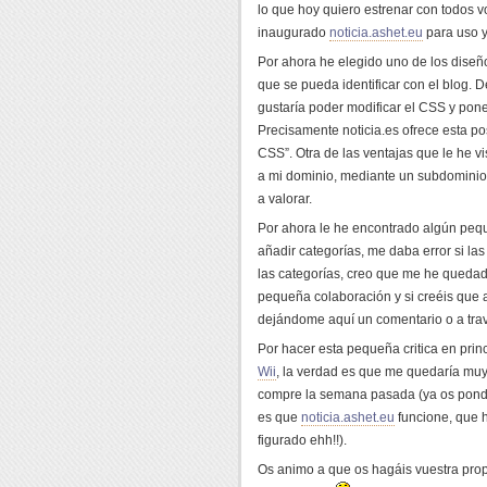
lo que hoy quiero estrenar con todos 
inaugurado
noticia.ashet.eu
para uso y
Por ahora he elegido uno de los diseño
que se pueda identificar con el blog.
gustaría poder modificar el CSS y pone
Precisamente noticia.es ofrece esta pos
CSS”. Otra de las ventajas que le he v
a mi dominio, mediante un subdominio.
a valorar.
Por ahora le he encontrado algún peque
añadir categorías, me daba error si l
las categorías, creo que me he quedad
pequeña colaboración y si creéis que a
dejándome aquí un comentario o a tra
Por hacer esta pequeña critica en prin
Wii
, la verdad es que me quedaría muy 
compre la semana pasada (ya os pondré
es que
noticia.ashet.eu
funcione, que h
figurado ehh!!).
Os animo a que os hagáis vuestra propi