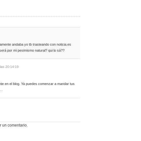
isamente andaba yo tb trasteando con noticia.es
será por mi pesimismo natural? qui lo sá??
 las 20:14:19
ente en el blog. Ya puedes comenzar a mandar tus
….
r un comentario.