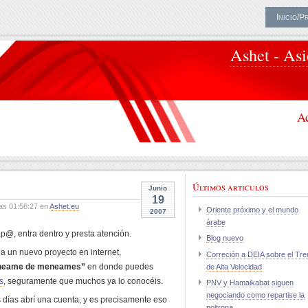
Inicio/P
Ashet - As
Ac
Últimos articulos
Junio
19
as 01:58:27 en
Ashet.eu
Oriente próximo y el mundo
2007
árabe
@, entra dentro y presta atención.
Blog nuevo
 un nuevo proyecto en internet,
Correción a DEIA sobre el Tre
neame de meneames”
en donde puedes
de Alta Velocidad
s
, seguramente que muchos ya lo conocéis.
PNV y Hamaikabat siguen
negociando como repartise la
 días abrí una cuenta, y es precisamente eso
poltrona