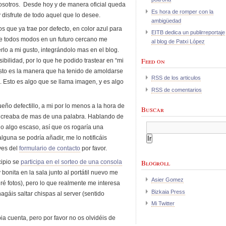
vosotros. Desde hoy y de manera oficial queda
Es hora de romper con la
 disfrute de todo aquel que lo desee.
ambigüedad
s que ya trae por defecto, en color azul para
EITB dedica un publirreportaje
 De todos modos en un futuro cercano me
al blog de Patxi López
rlo a mi gusto, integrándolo mas en el blog.
Feed on
ibilidad, por lo que he podido trastear en “mi
isto es la manera que ha tenido de amoldarse
RSS de los articulos
 Esto es algo que se llama imagen, y es algo
RSS de comentarios
ño defectillo, a mi por lo menos a la hora de
Buscar
as creaba de mas de una palabra. Hablando de
o algo escaso, así que os rogaría una
lguna se podría añadir, me lo notificáis
ves del
formulario de contacto
por favor.
cipio se
participa en el sorteo de una consola
Blogroll
bonita en la sala junto al portátil nuevo me
Asier Gomez
 fotos), pero lo que realmente me interesa
Bizkaia Press
agáis saltar chispas al server (sentido
Mi Twitter
a cuenta, pero por favor no os olvidéis de