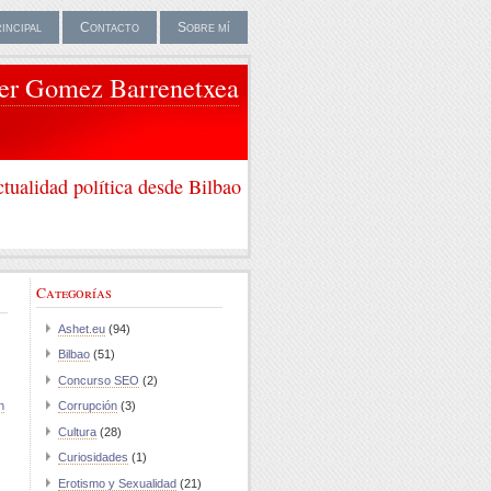
rincipal
Contacto
Sobre mí
ier Gomez Barrenetxea
tualidad política desde Bilbao
Categorías
Ashet.eu
(94)
Bilbao
(51)
Concurso SEO
(2)
n
Corrupción
(3)
Cultura
(28)
Curiosidades
(1)
Erotismo y Sexualidad
(21)