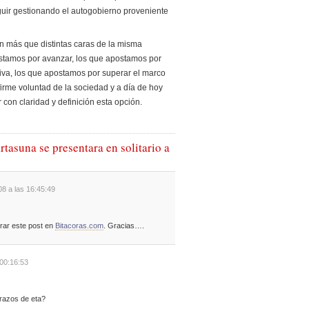
guir gestionando el autogobierno proveniente
n más que distintas caras de la misma
stamos por avanzar, los que apostamos por
itiva, los que apostamos por superar el marco
 firme voluntad de la sociedad y a día de hoy
con claridad y definición esta opción.
tasuna se presentara en solitario a
8 a las 16:45:49
orar este post en
Bitacoras.com
. Gracias….
 00:16:53
brazos de eta?