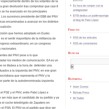
 especialmente dentro de los votantes de la
Es hora de romper con la
 gran desilusión tras comprobar que casi 8
ambigüedad
o se ha avanzado en los principales
EITB dedica un publirreportaje
. Los sucesivos presidente del EBB del PNV
al blog de Patxi López
icas encaminadas a avanzar en los distintos
coalición.
Feed on
cisión que hemos adoptado en Eusko
RSS de los articulos
s el sentir mayoritario de la militancia de
RSS de comentarios
ngreso extraordinario, en un congreso
s nacionales.
Buscar
entes del PNV pese a lo que
ladar los medios de comunicación. EA es un
ue no titubea a la hora de defender una
tuados a la izquierda del PNV, en ese gran
ocristiana que representa el PNV y la
Blogroll
or parte de la autodenominada izquierda
Asier Gomez
el PSE y el PNV, entre Patxi López e
Bizkaia Press
e ser más que el candidato de su partido y ya
Mi Twitter
 el coche teledirigido de Zapatero en
 el PSN. El PNV es el partido que dice ser