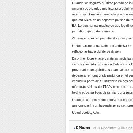
Cuando se iliegalizó el último partido de l
surgiera otro partido que intentara cubrir
acerrimos. También parecía lógico que ese
que estuviera en un espectro político de i
EA. Lo que nunca imagine es que los dirige
permitiera que ésto ocurriera.
Al parecer lo están permitiendo y sus pre
Usted parece encantado con la deriva sin 
reflexionar hacia donde se dirigen:
En primer lugar el acercamiento hacia las
caracter socialista (como la Cuba de los 
provocarles una pérdida sustancial de vot
degenerar en una crisis profunda en el s
escindir a parte de su militancia en dos p
más pragmáticos del PNV y otro que se r
hecho otros partidos de similiar corte anter
Usted en ese momento tendrá que decidir e
que compartir con la serpiente es compart
Usted decide, Asier.
RPinzon
el 29 Noviembre 2008 a las
#