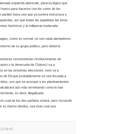
a llamada izquierda abertzale, parecía lógico que
 el hueco para hacerse con los votos de los
 partido fuera uno que ya tuviera estructura y
zquierdas, así que todas las papeletas las tenía
ntes históricos y la militancia moderada
sagios, como es normal, no son nada alentadores.
retorno de su grupo político, pero debería
 posturas secesionistas-revolucionarias de
Castro o la Venezuela de Chávez) va a
os en las próximas elecciones, esto va a
eno de EA que probablemente se vea forzada a
artidos, uno que se acerque a los planteamientos
adicalizará aún más terminando como lo han
iormente, es decir, iliegalizado.
n cual de los dos partidos estará, pero recuerde
ir su mismo destino, sea éste cual sea.
 12:59:45