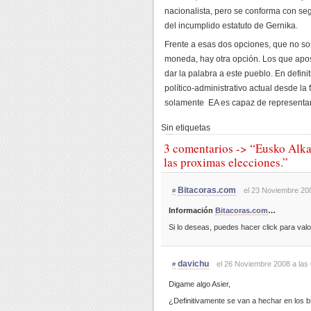
nacionalista, pero se conforma con se
del incumplido estatuto de Gernika.
Frente a esas dos opciones, que no so
moneda, hay otra opción. Los que apo
dar la palabra a este pueblo. En defin
político-administrativo actual desde la
solamente EA es capaz de representar 
Sin etiquetas
3 comentarios -> “Eusko Alkar
las proximas elecciones.”
Bitacoras.com
el 23 Noviembre 200
#
Información
Bitacoras.com
…
Si lo deseas, puedes hacer click para val
davichu
el 26 Noviembre 2008 a las
#
Digame algo Asier,
¿Definitivamente se van a hechar en los 