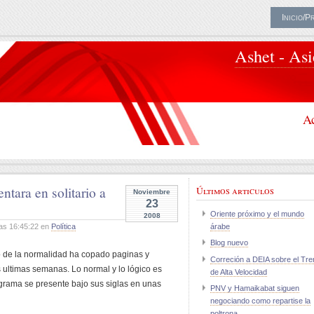
Inicio/P
Ashet - As
Ac
ntara en solitario a
Últimos articulos
Noviembre
23
Oriente próximo y el mundo
2008
as 16:45:22 en
Política
árabe
Blog nuevo
to de la normalidad ha copado paginas y
Correción a DEIA sobre el Tre
 ultimas semanas. Lo normal y lo lógico es
de Alta Velocidad
ograma se presente bajo sus siglas en unas
PNV y Hamaikabat siguen
negociando como repartise la
poltrona