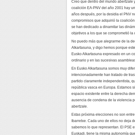
Creo que dentro del mundo abertzale y
coalición EA-PNV del año 2001 hay una
años después, por la desidia el PNV n
compromisos que adquirió la coalición
se han dedicado a dinamitar las dinám
objetivos a los que se comprometió la 
No puedo más que alegrarme de la de
Alkartasuna, y digo hemos porque este e
Eusko Alkartasuna expresado en un co
ordinario y en las sucesivas asamblea
En Eusko Alkartasuna somos muy difer
intencionadamente han tratado de tras
partido claramente independentista, q
república vasca en Europa. Estamos si
espacio existente entre la derecha dem
ausencia de condena de la violencia p
abertzale.
Estas próxima elecciones no son entre 
Ibarretxe. Cada uno de ellos no deja d
sabemos lo que representan. El PSE es
Euskadi, tiene la misma autonomía que