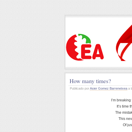
How many times?
Publicado por
Asier Gomez Barrenetxea
a l
I’m breaking 
It’s time 
The mista
This nev
Of ju