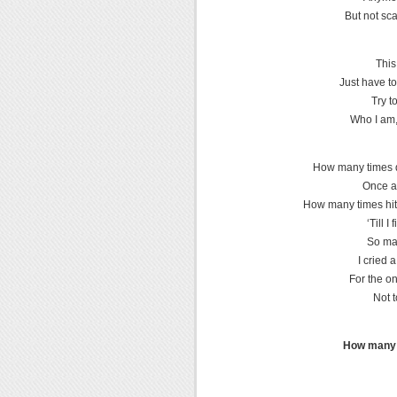
But not sca
This 
Just have to
Try to
Who I am,
How many times do
Once a
How many times hit
‘Till I
So man
I cried 
For the o
Not t
How many 