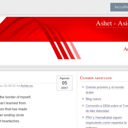
Inicio/P
Ashet - As
Ac
Últimos articulos
Agosto
05
as 03:36:52 en
Ashet.eu
Oriente próximo y el mundo
2007
árabe
the border of myself,
Blog nuevo
that I learned from
Correción a DEIA sobre el Tre
kes that has made
de Alta Velocidad
er ending circle
PNV y Hamaikabat siguen
st heartaches.
negociando como repartise la
poltrona