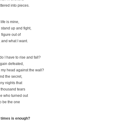
ttered into pieces.
life is mine,
 stand up and fight,
 figure out of
 and what I want.
 I have to rise and fall?
gain defeated,
 my head against the wall?
 find the secret,
y nights that
a thousand tears
ne who turned out
o be the one
times is enough?