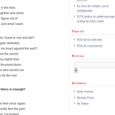
Es hora de romper con la
is the time,
ambigüedad
together and shine
EITB dedica un publirreportaje
 figure out of
al blog de Patxi López
 and what I want.
Feed on
 I have to rise and fall?
RSS de los articulos
gain defeated,
RSS de comentarios
 my head against the wall?
 find the secret,
Buscar
y nights that
a thousand tears
ne who turned out
o be the one
Blogroll
times is enough?
Asier Gomez
Bizkaia Press
e here once again,
Mi Twitter
ardly feel the pain,
e, I’m broken,