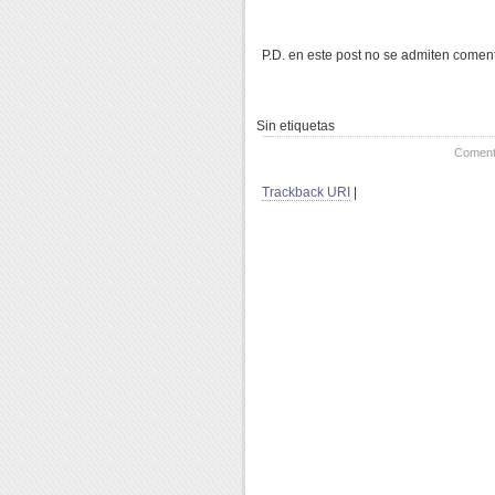
P.D. en este post no se admiten coment
Sin etiquetas
Coment
Trackback URI
|