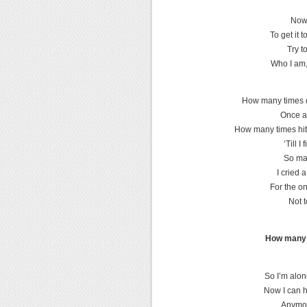
Now 
To get it 
Try to
Who I am,
How many times do
Once a
How many times hit
‘Till I
So man
I cried 
For the o
Not t
How many 
So I’m alon
Now I can h
Anymor