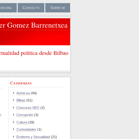
rincipal
Contacto
Sobre mí
ier Gomez Barrenetxea
tualidad política desde Bilbao
Categorías
Ashet.eu
(94)
Bilbao
(51)
Concurso SEO
(2)
n
Corrupción
(3)
Cultura
(28)
Curiosidades
(1)
Erotismo y Sexualidad
(21)