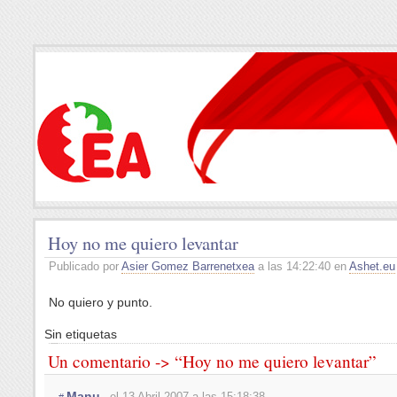
Hoy no me quiero levantar
Publicado por
Asier Gomez Barrenetxea
a las 14:22:40 en
Ashet.eu
No quiero y punto.
Sin etiquetas
Un comentario -> “Hoy no me quiero levantar”
Manu
el 13 Abril 2007 a las 15:18:38