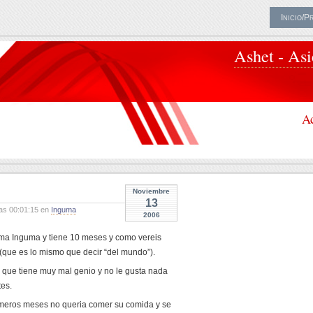
Inicio/P
Ashet - As
Ac
Noviembre
13
as 00:01:15 en
Inguma
2006
ama Inguma y tiene 10 meses y como vereis
(que es lo mismo que decir “del mundo”).
es, que tiene muy mal genio y no le gusta nada
tes.
primeros meses no queria comer su comida y se