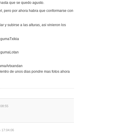
 hasta que se quedo agusto.
 el, pero por ahora habra que conformarse con
 y subirse a las alturas, asi vinieron los
dentro de unos dias pondre mas fotos ahora
:08:55
s 17:04:06