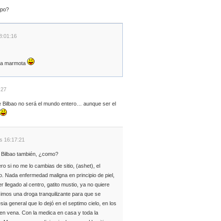
mpo?
8:01:16
 la marmota
:27
e Bilbao no será el mundo entero… aunque ser el
s 16:17:21
. Bilbao también, ¿como?
ro si no me lo cambias de sitio, (ashet), el
o. Nada enfermedad maligna en principio de piel,
llegado al centro, gatito mustio, ya no quiere
simos una droga tranquilizante para que se
ia general que lo dejó en el septimo cielo, en los
o en vena. Con la medica en casa y toda la