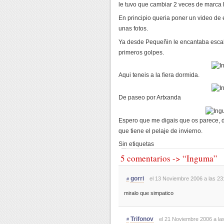
le tuvo que cambiar 2 veces de marca
En principio queria poner un video de
unas fotos.
Ya desde Pequeñin le encantaba escalar
primeros golpes.
Aqui teneis a la fiera dormida.
De paseo por Artxanda
Espero que me digais que os parece, 
que tiene el pelaje de invierno.
Sin etiquetas
5 comentarios -> “Inguma”
gorri
el 13 Noviembre 2006 a las 23
#
miralo que simpatico
Trifonov
el 21 Noviembre 2006 a la
#