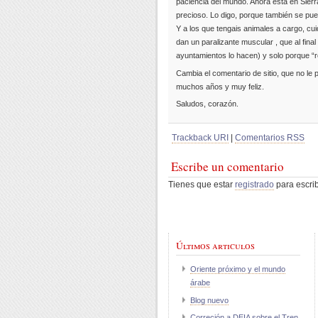
paciencia del mundo. Ahora está en Sierr
precioso. Lo digo, porque también se pu
Y a los que tengais animales a cargo, cu
dan un paralizante muscular , que al fina
ayuntamientos lo hacen) y solo porque “r
Cambia el comentario de sitio, que no le 
muchos años y muy feliz.
Saludos, corazón.
Trackback URI
|
Comentarios RSS
Escribe un comentario
Tienes que estar
registrado
para escrib
Últimos articulos
Oriente próximo y el mundo
árabe
Blog nuevo
Correción a DEIA sobre el Tren