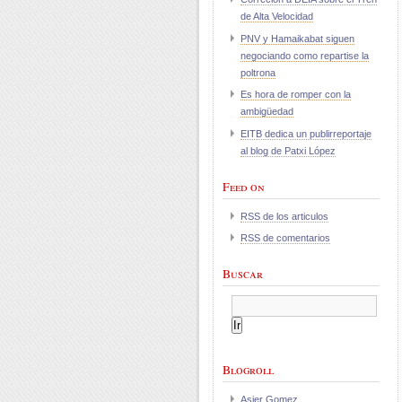
de Alta Velocidad
PNV y Hamaikabat siguen
negociando como repartise la
poltrona
Es hora de romper con la
ambigüedad
EITB dedica un publirreportaje
al blog de Patxi López
Feed on
RSS de los articulos
RSS de comentarios
Buscar
Blogroll
Asier Gomez