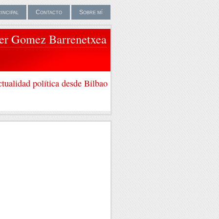
rincipal
Contacto
Sobre mí
ier Gomez Barrenetxea
tualidad política desde Bilbao