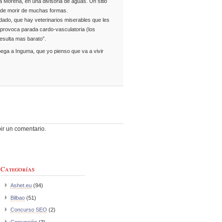
a Morena, en una divisoria de aguas. Un sitio
ede morir de muchas formas.
idado, que hay veterinarios miserables que les
l provoca parada cardo-vasculatoria (los
esulta mas barato”.
pega a Inguma, que yo pienso que va a vivir
ir un comentario.
Categorías
Ashet.eu
(94)
Bilbao
(51)
Concurso SEO
(2)
Corrupción
(3)