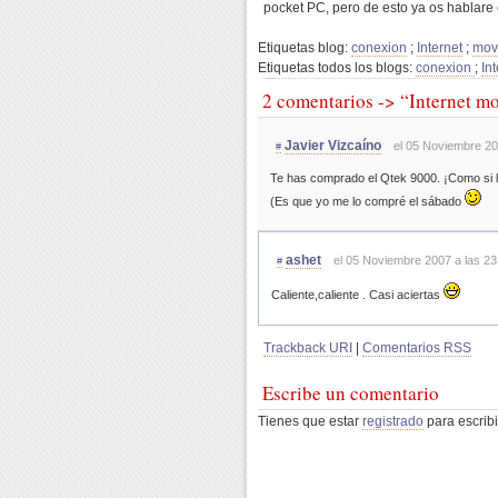
pocket PC, pero de esto ya os hablare
Etiquetas blog:
conexion
;
Internet
;
mov
Etiquetas todos los blogs:
conexion
;
In
2 comentarios -> “Internet mo
Javier Vizcaíno
el 05 Noviembre 20
#
Te has comprado el Qtek 9000. ¡Como si l
(Es que yo me lo compré el sábado
ashet
el 05 Noviembre 2007 a las 23
#
Caliente,caliente . Casi aciertas
Trackback URI
|
Comentarios RSS
Escribe un comentario
Tienes que estar
registrado
para escribi