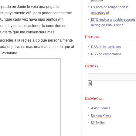
mprado en Junio le veía una pega, la
Es hora de romper con la
ambigüedad
et, mayormente wifi, para poder conectarme
Aunque cada vez haya mas puntos wifi
EITB dedica un publirreportaje
al blog de Patxi López
y en muy pocas ocasiones la conexión es
la oferta que me convenciera mas.
Feed on
acceder a la red es algo que personalmente
da objetivo es mas una manía, por lo que al
RSS de los articulos
e Vodafone.
RSS de comentarios
Buscar
Blogroll
Asier Gomez
Bizkaia Press
Mi Twitter