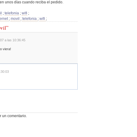
 en unos días cuando reciba el pedido.
il
;
telefonia
;
wifi
;
ternet
;
movil
;
telefonia
;
wifi
;
vil”
07 a las 10:36:45
o viera!
:30:03
r un comentario.