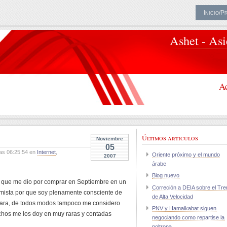
Inicio/P
Ashet - As
Ac
Últimos articulos
Noviembre
05
as 06:25:54 en
Internet
,
Oriente próximo y el mundo
2007
árabe
Blog nuevo
 que me dio por comprar en Septiembre en un
Correción a DEIA sobre el Tre
umista por que soy plenamente consciente de
de Alta Velocidad
tara, de todos modos tampoco me considero
PNV y Hamaikabat siguen
chos me los doy en muy raras y contadas
negociando como repartise la
poltrona