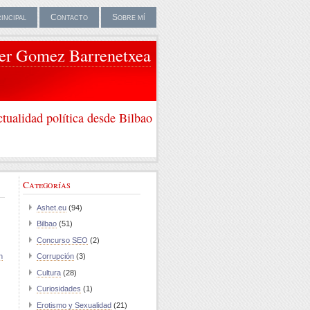
rincipal
Contacto
Sobre mí
ier Gomez Barrenetxea
tualidad política desde Bilbao
Categorías
Ashet.eu
(94)
Bilbao
(51)
Concurso SEO
(2)
n
Corrupción
(3)
Cultura
(28)
Curiosidades
(1)
Erotismo y Sexualidad
(21)