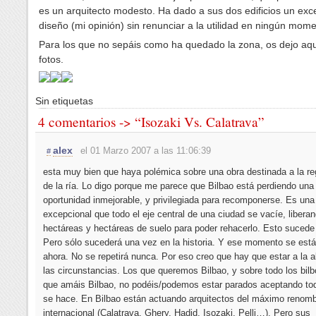
es un arquitecto modesto. Ha dado a sus dos edificios un exc
diseño (mi opinión) sin renunciar a la utilidad en ningún mome
Para los que no sepáis como ha quedado la zona, os dejo aq
fotos.
Sin etiquetas
4 comentarios -> “Isozaki Vs. Calatrava”
alex
el 01 Marzo 2007 a las 11:06:39
#
esta muy bien que haya polémica sobre una obra destinada a la r
de la ría. Lo digo porque me parece que Bilbao está perdiendo una
oportunidad inmejorable, y privilegiada para recomponerse. Es una
excepcional que todo el eje central de una ciudad se vacíe, libera
hectáreas y hectáreas de suelo para poder rehacerlo. Esto sucede
Pero sólo sucederá una vez en la historia. Y ese momento se est
ahora. No se repetirá nunca. Por eso creo que hay que estar a la a
las circunstancias. Los que queremos Bilbao, y sobre todo los bilb
que amáis Bilbao, no podéis/podemos estar parados aceptando tod
se hace. En Bilbao están actuando arquitectos del máximo renom
internacional (Calatrava, Ghery, Hadid, Isozaki, Pelli…). Pero sus