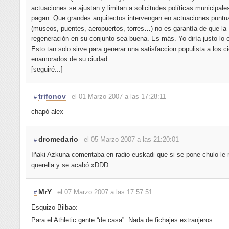
actuaciones se ajustan y limitan a solicitudes políticas municipale
pagan. Que grandes arquitectos intervengan en actuaciones puntu
(museos, puentes, aeropuertos, torres…) no es garantía de que la
regeneración en su conjunto sea buena. Es más. Yo diría justo lo c
Esto tan solo sirve para generar una satisfaccion populista a los c
enamorados de su ciudad.
[seguiré...]
trifonov
el 01 Marzo 2007 a las 17:28:11
#
chapó alex
dromedario
el 05 Marzo 2007 a las 21:20:01
#
Iñaki Azkuna comentaba en radio euskadi que si se pone chulo le
querella y se acabó xDDD
MrY
el 07 Marzo 2007 a las 17:57:51
#
Esquizo-Bilbao:
Para el Athletic gente “de casa”. Nada de fichajes extranjeros.