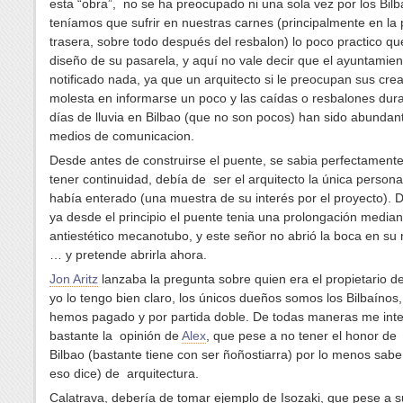
esta “obra”, no se ha preocupado ni una sola vez por los Bil
teníamos que sufrir en nuestras carnes (principalmente en la 
trasera, sobre todo después del resbalon) lo poco practico qu
diseño de su pasarela, y aquí no vale decir que el ayuntamien
notificado nada, ya que un arquitecto si le preocupan sus cre
molesta en informarse un poco y las caídas o resbalones dura
días de lluvia en Bilbao (que no son pocos) han sido abundan
medios de comunicacion.
Desde antes de construirse el puente, se sabia perfectamente
tener continuidad, debía de ser el arquitecto la única person
había enterado (una muestra de su interés por el proyecto). 
ya desde el principio el puente tenia una prolongación median
antiestético mecanotubo, y este señor no abrió la boca en s
… y pretende abrirla ahora.
Jon Aritz
lanzaba la pregunta sobre quien era el propietario d
yo lo tengo bien claro, los únicos dueños somos los Bilbaínos,
hemos pagado y por partida doble. De todas maneras me inte
bastante la opinión de
Alex
, que pese a no tener el honor de
Bilbao (bastante tiene con ser ñoñostiarra) por lo menos sabe
eso dice) de arquitectura.
Calatrava, debería de tomar ejemplo de Isozaki, que pese a su