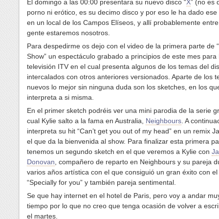
El domingo a las 00:00 presentara su nuevo disco “
X
” (no es
porno ni erótico, es su decimo disco y por eso le ha dado es
en un local de los Campos Elíseos, y allí probablemente entr
gente estaremos nosotros.
Para despedirme os dejo con el video de la primera parte de “
Show” un espectáculo grabado a principios de este mes para 
televisión ITV en el cual presenta algunos de los temas del d
intercalados con otros anteriores versionados. Aparte de los 
nuevos lo mejor sin ninguna duda son los sketches, en los qu
interpreta a si misma.
En el primer sketch podréis ver una mini parodia de la serie gr
cual Kylie salto a la fama en Australia,
Neighbours
. A continua
interpreta su hit “Can’t get you out of my head” en un remix 
el que da la bienvenida al show. Para finalizar esta primera pa
tenemos un segundo sketch en el que veremos a Kylie con
J
Donovan
, compañero de reparto en Neighbours y su pareja d
varios años artística con el que consiguió un gran éxito con el
“Specially for you” y también pareja sentimental.
Se que hay internet en el hotel de Paris, pero voy a andar mu
tiempo por lo que no creo que tenga ocasión de volver a escri
el martes.