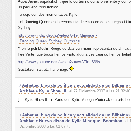
Aupa Javier, aspaldiko!!!; que lo cortés no quita lo valiente y com
un pequeño tono irónico…
Te dejo con dos momentazos Kylie:
- el Dancing Queen en la ceremonia de clausura de los juegos Olí
Sydney
http://www.indavideo.hu/video/Kylie_Minogue_-
_Dancing_Queen_Sydney_Olympics
Y en la peli Moulin Rouge de Baz Luhrmann representando al Hada
Fée Verte) que todos hemos visto alguna vez cuando hemos bebid
http://www.youtube.com/watch?v=wAATIn_S36s
Gustatzen zait eta harro nago
Ashet.eu blog de política y actualidad de un Bilbaíno
#
Archive » Kylie Show III
el 27 Diciembre 2007 a las 21:32:46
[...] Kylie Show IIIEn Paris con Kylie MinogueZorionak eta urte berri 
Ashet.eu blog de política y actualidad de un Bilbaíno
#
Archive » Nuevo disco de Kylie Minogue: Boombox
el 
Diciembre 2008 a las 01:07:47