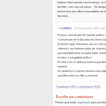
tubieron fritos durante mucho tiempo. La v
tan feliz y otro van a la cárcel… Es deni
democracia que utilicen esta palabra sin s
fascistas…
creditos
el 13 Noviembre 2007 a las
#
El breve comunicado del “partido político”
“Comunicado de la Ejecutiva de Democrac
En primer lugar reiteramos una vez más 
violencia y que lamenta todas las muertes, 
que indudablemente se podía haber evitado
el orden y la legalidad política.”
En este caso se aplica la máxima que dice
repetirla”.
No olvidemos ni nuestra historia ni los pel
camuflan entre sus filas a asesinos.
Trackback URI
|
Comentarios RSS
Escribe un comentario
Tienes que estar
registrado
para escribi