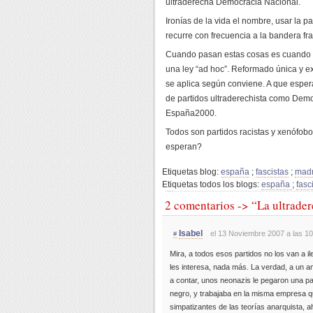
ultraderecha Democracia Nacional.
Ironías de la vida el nombre, usar la 
recurre con frecuencia a la bandera fra
Cuando pasan estas cosas es cuando u
una ley “ad hoc”. Reformado única y e
se aplica según conviene. A que esper
de partidos ultraderechista como Demo
España2000.
Todos son partidos racistas y xenófobo
esperan?
Etiquetas blog:
españa
;
fascistas
;
madr
Etiquetas todos los blogs:
españa
;
fasc
2 comentarios -> “La ultrade
Isabel
el 13 Noviembre 2007 a las 10
#
Mira, a todos esos partidos no los van a il
les interesa, nada más. La verdad, a un 
a contar, unos neonazis le pegaron una pal
negro, y trabajaba en la misma empresa qu
simpatizantes de las teorías anarquista, 