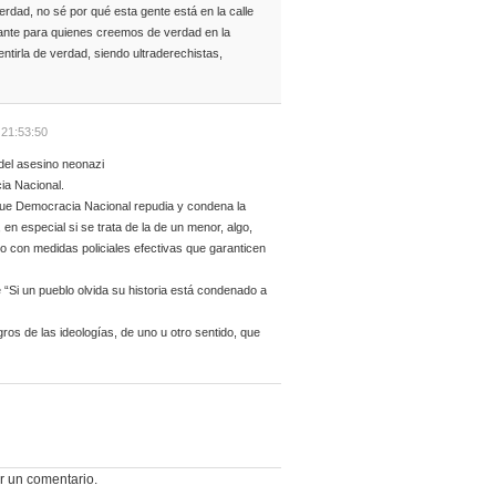
erdad, no sé por qué esta gente está en la calle
grante para quienes creemos de verdad en la
entirla de verdad, siendo ultraderechistas,
 21:53:50
 del asesino neonazi
ia Nacional.
que Democracia Nacional repudia y condena la
en especial si se trata de la de un menor, algo,
 con medidas policiales efectivas que garanticen
 “Si un pueblo olvida su historia está condenado a
igros de las ideologías, de uno u otro sentido, que
r un comentario.