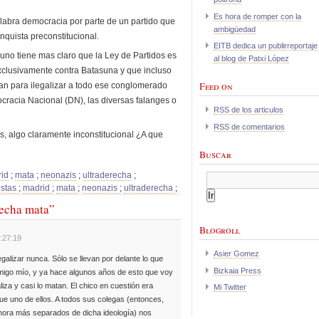
Es hora de romper con la
palabra democracia por parte de un partido que
ambigüedad
nquista preconstitucional.
EITB dedica un publirreportaje
no tiene mas claro que la Ley de Partidos es
al blog de Patxi López
xclusivamente contra Batasuna y que incluso
Feed on
an para ilegalizar a todo ese conglomerado
cracia Nacional (DN), las diversas falanges o
RSS de los articulos
RSS de comentarios
s, algo claramente inconstitucional ¿A que
Buscar
id
;
mata
;
neonazis
;
ultraderecha
;
istas
;
madrid
;
mata
;
neonazis
;
ultraderecha
;
recha mata”
Blogroll
:27:19
Asier Gomez
egalizar nunca. Sólo se llevan por delante lo que
Bizkaia Press
amigo mío, y ya hace algunos años de esto que voy
iza y casi lo matan. El chico en cuestión era
Mi Twitter
e uno de ellos. A todos sus colegas (entonces,
ahora más separados de dicha ideología) nos