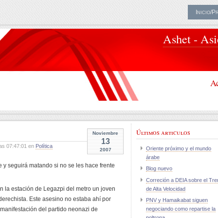
Inicio/P
Ashet - As
Ac
Últimos articulos
Noviembre
13
as 07:47:01 en
Política
Oriente próximo y el mundo
2007
árabe
 y seguirá matando si no se les hace frente
Blog nuevo
Correción a DEIA sobre el Tre
 la estación de Legazpi del metro un joven
de Alta Velocidad
derechista. Este asesino no estaba ahí por
PNV y Hamaikabat siguen
manifestación del partido neonazi de
negociando como repartise la
poltrona