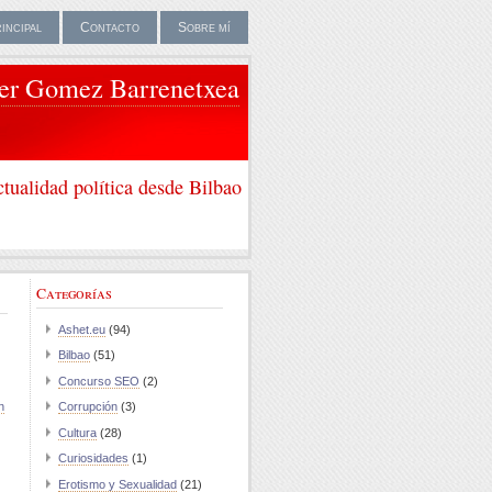
rincipal
Contacto
Sobre mí
ier Gomez Barrenetxea
tualidad política desde Bilbao
Categorías
Ashet.eu
(94)
Bilbao
(51)
Concurso SEO
(2)
n
Corrupción
(3)
Cultura
(28)
Curiosidades
(1)
Erotismo y Sexualidad
(21)