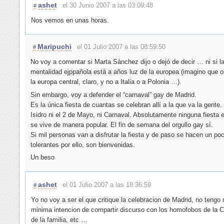
ashet
el 30 Junio 2007 a las 03:09:48
#
Nos vemos en unas horas.
Maripuchi
el 01 Julio 2007 a las 08:59:50
#
No voy a comentar si Marta Sánchez dijo o dejó de decir … ni si l
mentalidad ejppañola está a años luz de la europea (imagino que os
la europa central, claro, y no a Italia o a Polonia …).
Sin embargo, voy a defender el “carnaval” gay de Madrid.
Es la única fiesta de cuantas se celebran allí a la que va la gente.
Isidro ni el 2 de Mayo, ni Carnaval. Absolutamente ninguna fiesta 
se vive de manera popular. El fin de semana del orgullo gay sí.
Si mil personas van a disfrutar la fiesta y de paso se hacen un p
tolerantes por ello, son bienvenidas.
Un beso
ashet
el 01 Julio 2007 a las 18:36:59
#
Yo no voy a ser el que critique la celebracion de Madrid, no tengo 
minima intencion de compartir discurso con los homofobos de la 
de la familia, etc …