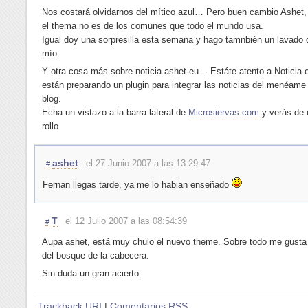
Nos costará olvidarnos del mítico azul… Pero buen cambio Ashet,
el thema no es de los comunes que todo el mundo usa.
Igual doy una sorpresilla esta semana y hago tamnbién un lavado 
mío.
Y otra cosa más sobre noticia.ashet.eu… Estáte atento a Noticia.
están preparando un plugin para integrar las noticias del menéame 
blog.
Echa un vistazo a la barra lateral de
Microsiervas.com
y verás de 
rollo.
ashet
el 27 Junio 2007 a las 13:29:47
#
Fernan llegas tarde, ya me lo habian enseñado
T
el 12 Julio 2007 a las 08:54:39
#
Aupa ashet, está muy chulo el nuevo theme. Sobre todo me gusta
del bosque de la cabecera.
Sin duda un gran acierto.
Trackback URI
|
Comentarios RSS