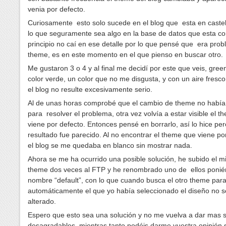
venia por defecto.
Curiosamente esto solo sucede en el blog que esta en castel
lo que seguramente sea algo en la base de datos que esta cor
principio no caí en ese detalle por lo que pensé que era prob
theme, es en este momento en el que pienso en buscar otro.
Me gustaron 3 o 4 y al final me decidí por este que veis, gre
color verde, un color que no me disgusta, y con un aire fresc
el blog no resulte excesivamente serio.
Al de unas horas comprobé que el cambio de theme no había
para resolver el problema, otra vez volvía a estar visible el 
viene por defecto. Entonces pensé en borrarlo, así lo hice per
resultado fue parecido. Al no encontrar el theme que viene po
el blog se me quedaba en blanco sin mostrar nada.
Ahora se me ha ocurrido una posible solución, he subido el 
theme dos veces al FTP y he renombrado uno de ellos ponié
nombre “default”, con lo que cuando busca el otro theme para 
automáticamente el que yo había seleccionado el diseño no s
alterado.
Espero que esto sea una solución y no me vuelva a dar mas 
desagradables, mientras tanto podéis darme vuestra opinión 