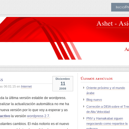
Inicio/P
Ashet - As
Ac
ss
Últimos articulos
Diciembre
11
as 06:01:15 en
Internet
Oriente próximo y el mundo
2008
árabe
da la última versión estable de wordpress.
Blog nuevo
ealizar la actualización automática no me ha
Correción a DEIA sobre el Tre
 nueva versión por lo que voy a esperar y as
de Alta Velocidad
activo
la versión
wordpress 2.7
.
PNV y Hamaikabat siguen
bastantes cambios. El más notorio es el nuevo
negociando como repartise la
poltrona