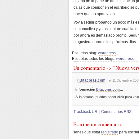
diseño de la parte de administración p
cajas que componen el escritorio se p
hacer que no aparezcan.
Voy a seguir probando un poco más es
comunactivo y ya os contare cual la te
por ahora es demasiado pronto. Segur
blogosfera durante los próximos días.
Etiquetas blog:
wordpress
;
Etiquetas todos los blogs:
wordpress
;
Un comentario -> “Nueva ver
Bitacoras.com
el 11 Diciembre 200
#
Información
Bitacoras.com
…
Si lo deseas, puedes hacer click para val
Trackback URI
|
Comentarios RSS
Escribe un comentario
Tienes que estar
registrado
para escribi