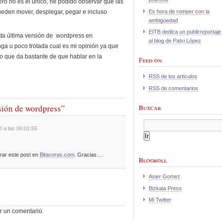
ero no es el único, he podido observar que las
Es hora de romper con la
ueden mover, desplegar, pegar e incluso
ambigüedad
EITB dedica un publirreportaje
ta última versión de wordpress en
al blog de Patxi López
nga u poco trotada cual es mi opinión ya que
o que da bastante de que hablar en la
Feed on
RSS de los articulos
RSS de comentarios
sión de wordpress”
Buscar
8 a las 06:01:55
orar este post en
Bitacoras.com
. Gracias….
Blogroll
Asier Gomez
Bizkaia Press
Mi Twitter
r un comentario.