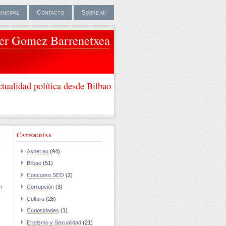
rincipal
Contacto
Sobre mí
ier Gomez Barrenetxea
tualidad política desde Bilbao
Categorías
Ashet.eu
(94)
Bilbao
(51)
Concurso SEO
(2)
n
Corrupción
(3)
Cultura
(28)
Curiosidades
(1)
Erotismo y Sexualidad
(21)