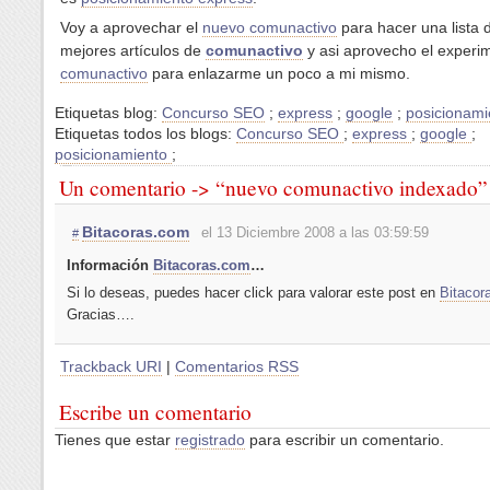
Voy a aprovechar el
nuevo comunactivo
para hacer una lista 
mejores artículos de
comunactivo
y asi aprovecho el experi
comunactivo
para enlazarme un poco a mi mismo.
Etiquetas blog:
Concurso SEO
;
express
;
google
;
posicionami
Etiquetas todos los blogs:
Concurso SEO
;
express
;
google
;
posicionamiento
;
Un comentario -> “nuevo comunactivo indexado”
Bitacoras.com
el 13 Diciembre 2008 a las 03:59:59
#
Información
Bitacoras.com
…
Si lo deseas, puedes hacer click para valorar este post en
Bitacor
Gracias….
Trackback URI
|
Comentarios RSS
Escribe un comentario
Tienes que estar
registrado
para escribir un comentario.