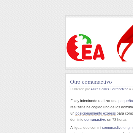
Otro comunactivo
Publicado por
Asier Gomez Barrenetxea
a l
Estoy intentando realizar una
pequeña 
realizarla he cogido uno de los domini
un
posicionamiento express
para comp
dominio
comunactivo
en 72 horas.
Al igual que con mi
comunactivo origin