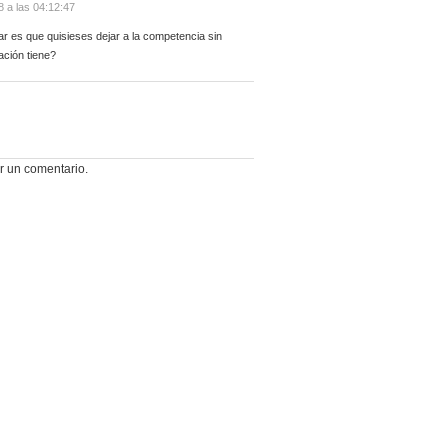
8 a las 04:12:47
ar es que quisieses dejar a la competencia sin
ación tiene?
r un comentario.