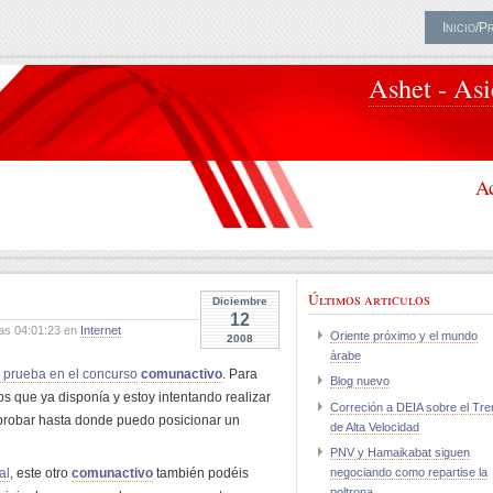
Inicio/P
Ashet - As
Ac
Últimos articulos
Diciembre
12
as 04:01:23 en
Internet
Oriente próximo y el mundo
2008
árabe
prueba en el concurso
comunactivo
. Para
Blog nuevo
os que ya disponía y estoy intentando realizar
Correción a DEIA sobre el Tre
robar hasta donde puedo posicionar un
de Alta Velocidad
PNV y Hamaikabat siguen
al
, este otro
comunactivo
también podéis
negociando como repartise la
poltrona