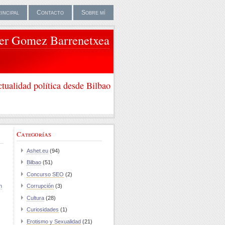
rincipal
Contacto
Sobre mí
ier Gomez Barrenetxea
tualidad política desde Bilbao
Categorías
Ashet.eu
(94)
Bilbao
(51)
Concurso SEO
(2)
n
Corrupción
(3)
Cultura
(28)
Curiosidades
(1)
Erotismo y Sexualidad
(21)