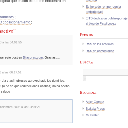
riginal que es con el que me encuentro en
Es hora de romper con la
ambigüedad
namiento
;
EITB dedica un publirreportaje
EO
;
posicionamiento
;
al blog de Patxi López
nactivo”
Feed on
8 a las 04:01:55
RSS de los articulos
RSS de comentarios
orar este post en
Bitacoras.com
. Gracias….
Buscar
8 a las 06:17:51
 día y así hubieses aprovechado los dominios.
2 (o no se que redirecciones usabas) no ha hecho
 saludo
Blogroll
Asier Gomez
Diciembre 2008 a las 04:01:21
Bizkaia Press
Mi Twitter