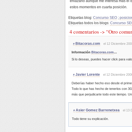
enlazarlo aunque me interesa más el o
estos momentos en cuarta posición.
Etiquetas blog:
Concurso SEO
;
posicio
Etiquetas todos los blogs:
Concurso S
4 comentarios -> “Otro comu
Bitacoras.com
el 12 Diciembre 200
#
Información
Bitacoras.com
…
Si lo deseas, puedes hacer click para val
Javier Lorente
el 12 Diciembre 200
#
Deberías haber hecho eso desde el primer
Todo lo que has hecho de tenerlos con 30
más que perjudicarte todo este tiempo. Un
Asier Gomez Barrenetxea
el 13 
#
Todo tiene su explicación.